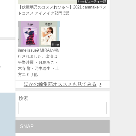
ihmeビューティー部
【伏屋璃乃のコスメれびゅ〜】2021 canmakeベス
トコスメ アイメイク部門 3選
ihme
ihme issue9 MIRAIが発
行されました。出演は
る、
平野沙羅 ・月島あこ・
木寺 響・乃中瑞生 ・土
方エミリ他
ほかの編集部オススメも見てみる
検索
SNAP