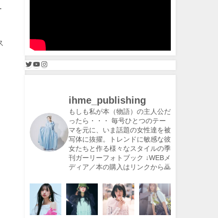
ー
ス
ihme_publishing
もしも私が本（物語）の主人公だ
ったら・・・
毎号ひとつのテー
マを元に、いま話題の女性達を被
写体に抜擢。トレンドに敏感な彼
女たちと作る様々なスタイルの季
刊ガーリーフォトブック
↓WEBメ
ディア／本の購入はリンクから🙇