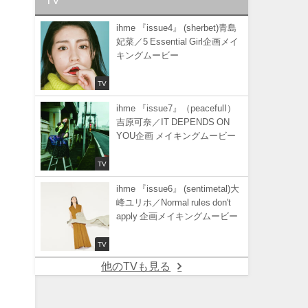
ihme 『issue4』 (sherbet)青島
妃菜／5 Essential Girl企画メイ
キングムービー
TV
ihme 『issue7』（peacefulI）
吉原可奈／IT DEPENDS ON
YOU企画 メイキングムービー
TV
ihme 『issue6』 (sentimetal)大
峰ユリホ／Normal rules don't
apply 企画メイキングムービー
TV
他のTVも見る