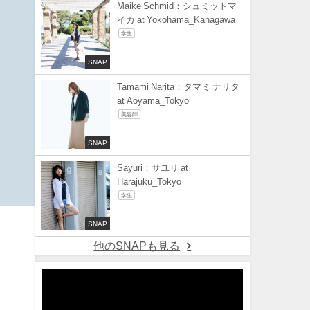
Maike Schmid：シュミットマ
イカ at Yokohama_Kanagawa
学生
SNAP
Tamami Narita：タマミ ナリタ
at Aoyama_Tokyo
美容師
SNAP
Sayuri：サユリ at
Harajuku_Tokyo
学生
SNAP
他のSNAPも見る