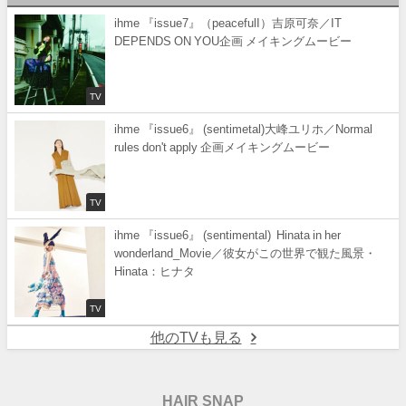
ihme 『issue7』（peacefulI）吉原可奈／IT
DEPENDS ON YOU企画 メイキングムービー
TV
ihme 『issue6』 (sentimetal)大峰ユリホ／Normal
rules don't apply 企画メイキングムービー
TV
ihme 『issue6』 (sentimental) Hinata in her
wonderland_Movie／彼女がこの世界で観た風景・
Hinata：ヒナタ
TV
他のTVも見る
HAIR SNAP