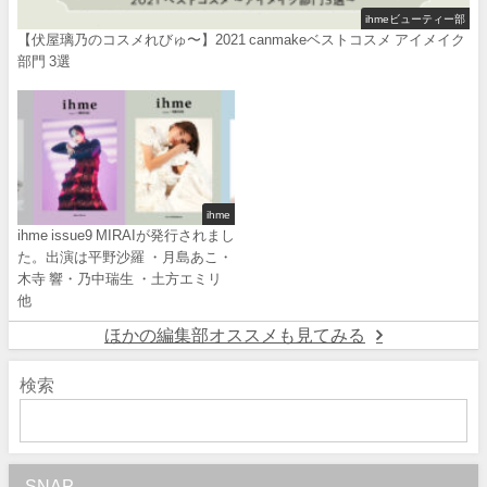
ihmeビューティー部
【伏屋璃乃のコスメれびゅ〜】2021 canmakeベストコスメ アイメイク
部門 3選
ihme
ihme issue9 MIRAIが発行されまし
た。出演は平野沙羅 ・月島あこ・
木寺 響・乃中瑞生 ・土方エミリ
他
ほかの編集部オススメも見てみる
検索
SNAP