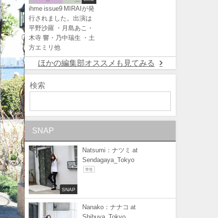
ihme issue9 MIRAIが発
行されました。出演は
平野沙羅 ・月島あこ・
木寺 響・乃中瑞生 ・土
方エミリ他
ほかの編集部オススメも見てみる
検索
SNAP
Natsumi：ナツミ at
Sendagaya_Tokyo
学生
SNAP
Nanako：ナナコ at
Shibuya_Tokyo