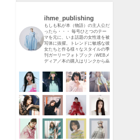
ihme_publishing
もしも私が本（物語）の主人公だ
ったら・・・
毎号ひとつのテー
マを元に、いま話題の女性達を被
写体に抜擢。トレンドに敏感な彼
女たちと作る様々なスタイルの季
刊ガーリーフォトブック
↓WEBメ
ディア／本の購入はリンクから🙇