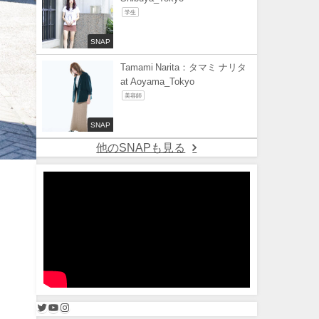
学生
SNAP
Tamami Narita：タマミ ナリタ
at Aoyama_Tokyo
美容師
SNAP
他のSNAPも見る