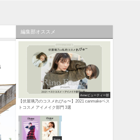
編集部オススメ
a
ihmeビューティー部
【伏屋璃乃のコスメれびゅ〜】2021 canmakeベス
トコスメ アイメイク部門 3選
ihme