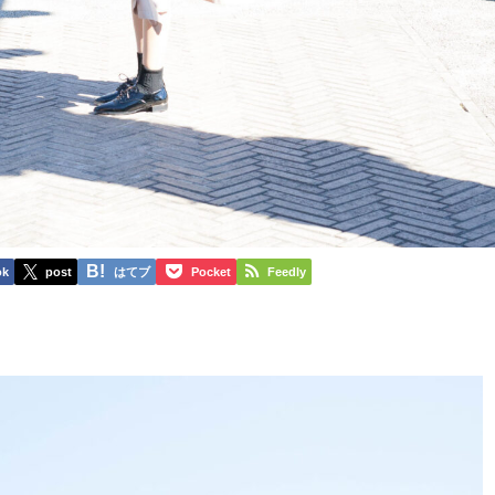
ok
post
はてブ
Pocket
Feedly