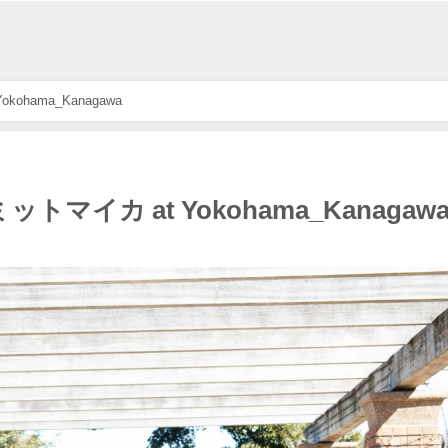
kohama_Kanagawa
ミットマイカ at Yokohama_Kanagaw