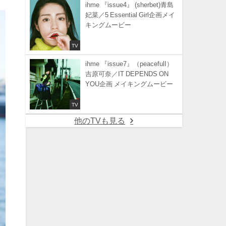
ihme 『issue4』 (sherbet)青島
妃菜／5 Essential Girl企画メイ
キングムービー
TV
ihme 『issue7』（peacefulI）
吉原可奈／IT DEPENDS ON
YOU企画 メイキングムービー
TV
他のTVも見る