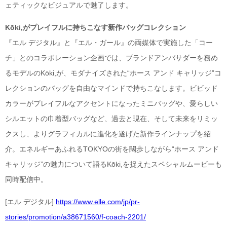
ェティックなビジュアルで魅了します。
Kōki,がプレイフルに持ちこなす新作バッグコレクション
『エル デジタル』と『エル・ガール』の両媒体で実施した「コー
チ」とのコラボレーション企画では、ブランドアンバサダーを務め
るモデルのKōki,が、モダナイズされた“ホース アンド キャリッジ”コ
レクションのバッグを自由なマインドで持ちこなします。ビビッド
カラーがプレイフルなアクセントになったミニバッグや、愛らしい
シルエットの巾着型バッグなど、過去と現在、そして未来をリミッ
クスし、よりグラフィカルに進化を遂げた新作ラインナップを紹
介。エネルギーあふれるTOKYOの街を闊歩しながら“ホース アンド
キャリッジ”の魅力について語るKōki,を捉えたスペシャルムービーも
同時配信中。
[エル デジタル]
https://www.elle.com/jp/pr-
stories/promotion/a38671560/f-coach-2201/