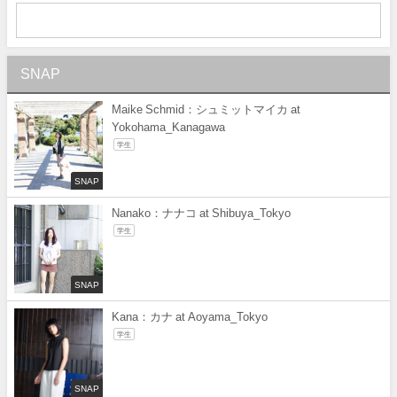
SNAP
Maike Schmid：シュミットマイカ at
Yokohama_Kanagawa
学生
SNAP
Nanako：ナナコ at Shibuya_Tokyo
学生
SNAP
Kana：カナ at Aoyama_Tokyo
学生
SNAP