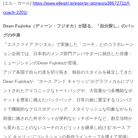
[エル・ガール]
https://www.ellegirl.jp/egpr/pr-stories/a38672711/f-
coach-2201/
Dean Fujioka（ディーン・フジオカ）が語る、「自分探し」のバッ
グの中身
『エスクァイア デジタル』で実施した「コーチ」とのコラボレーシ
ョン企画では、日本初のメンズ部門アンバサダーに就任した俳優・
ミュージシャンのDean Fujiokaが登場。
アジア各国で自らの道を切り拓き、独自のスタイルを確立してきた
Dean Fujiokaが、“ホース アンド キャリッジ”がグラフィカルにプリ
ントされたアイコニックなトートバッグや、大容量かつ多機能なポ
ケットを豊富に備えたバックパック、日常の旅に重宝するコンパク
トで機能的なクロスボディバッグ、スタイリッシュな印象ながらも
前後に施された外ポケットが便利なヒッチポーチなど、創立当時か
ら変わることのないコーチのスピリットを継承し続ける“ホース ア
ンド キャリッジ”コレクションの新作ラインナップを携えて登場し