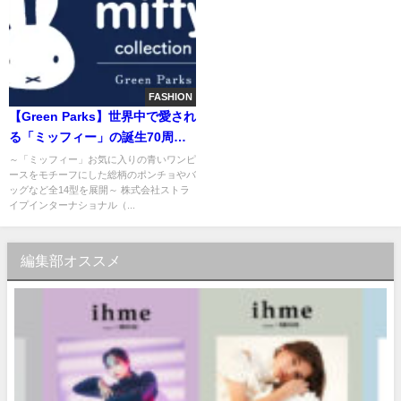
FASHION
【Green Parks】世界中で愛され
る「ミッフィー」の誕生70周年
を記念したコラボ企画・第1弾は
～「ミッフィー」お気に入りの青いワンピ
ースをモチーフにした総柄のポンチョやバ
梅雨シーズンもお出かけが楽し
ッグなど全14型を展開～ 株式会社ストラ
くなるレイングッズが登場！
イプインターナショナル（...
編集部オススメ