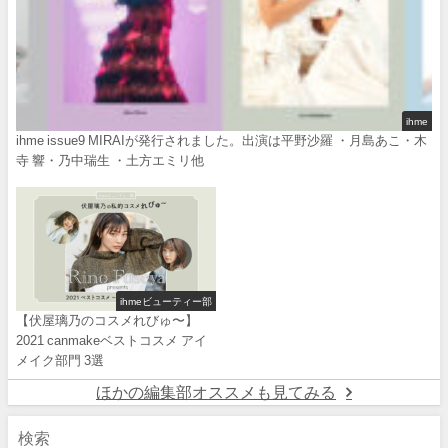
ihme
ihme issue9 MIRAIが発行されました。出演は平野沙羅 ・月島あこ・木
寺 響・乃中瑞生 ・土方エミリ他
ihmeビューティー部
【伏屋璃乃のコスメれびゅ〜】
2021 canmakeベストコスメ アイ
メイク部門 3選
ほかの編集部オススメも見てみる
検索