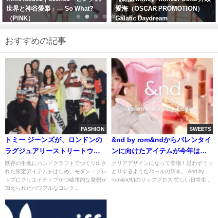
愛海（OSCAR PROMOTION）
璃音（STARDUST
Galatic Daydream
PROMOTION）When Rion Was
There
おすすめの記事
FASHION
SWEETS
トミー ジーンズが、ロンドンの
&nd by rom&ndからバレンタイ
ラグジュアリーストリートウェ
ンに向けたアイテムが今年は甘
アブランド「Aries」とのコラボ
いフレーバー付きでローソンに
既存の生地にハンドクラフトでつくり出さ
クリアデザインになって登場！思わずうっ
れた限定アイテムをはじめ、モダン・プレ
とりするようなパールの輝き。 &nd by
レーションを発表
登場！
ップにクリエイティブかつ破壊的な発想が
rom&nd初のリップグロス 忙しい日常生...
加えられたパワフルなコレク...