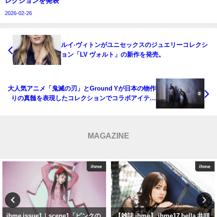
レクションを発表
2026-02-26
ルイ·ヴィトンがユニセックスのジュエリーコレクシ
ョン「LV ヴォルト」の新作を発売。￼
大人気アニメ「鬼滅の刃」とGround Yが日本の物作
りの真髄を表現したコレクションでコラボアイテム
を期間限定で受注販売。
MAGAZINE
ihme
ihme
【雑誌 ihme】 ihme17 bella 井頭
【雑誌 ihme】 ihme17 bella 渡邊