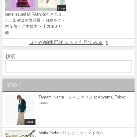
ihme
ihme issue9 MIRAIが発行されまし
た。出演は平野沙羅 ・月島あこ・
木寺 響・乃中瑞生 ・土方エミリ
他
ほかの編集部オススメも見てみる
検索
SNAP
Tamami Narita：タマミ ナリタ at Aoyama_Tokyo
美容師
SNAP
Maike Schmid：シュミットマイカ at