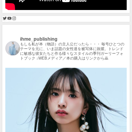
ihme_publishing
もしも私が本（物語）の主人公だったら・・・
毎号ひとつの
テーマを元に、いま話題の女性達を被写体に抜擢。トレンド
に敏感な彼女たちと作る様々なスタイルの季刊ガーリーフォ
トブック
↓WEBメディア／本の購入はリンクから🙇