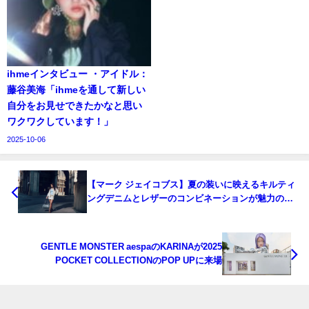
ihmeインタビュー ・アイドル：
藤谷美海「ihmeを通して新しい
自分をお見せできたかなと思い
ワクワクしています！」
2025-10-06
【マーク ジェイコブス】夏の装いに映えるキルティ
ングデニムとレザーのコンビネーションが魅力の
「ザ キルテッド デニム チェーン サック バッグ」が
登場！
GENTLE MONSTER aespaのKARINAが2025
POCKET COLLECTIONのPOP UPに来場