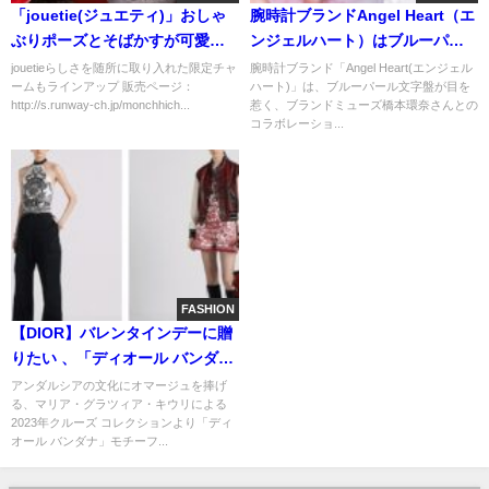
「jouetie(ジュエティ)」おしゃ
腕時計ブランドAngel Heart（エ
ぶりポーズとそばかすが可愛ら
ンジェルハート）はブルーパー
しい『モンチッチ』とのコラボ
ルを文字盤に施した橋本環奈さ
jouetieらしさを随所に取り入れた限定チャ
腕時計ブランド「Angel Heart(エンジェル
ームもラインアップ 販売ページ：
ハート)」は、ブルーパール文字盤が目を
レーションアイテム予約スター
んコラボレーションモデルを発
http://s.runway-ch.jp/monchhich...
惹く、ブランドミューズ橋本環奈さんとの
ト
売いたします！
コラボレーショ...
FASHION
【DIOR】バレンタインデーに贈
りたい 、「ディオール バンダ
ナ」モチーフが登場
アンダルシアの文化にオマージュを捧げ
る、マリア・グラツィア・キウリによる
2023年クルーズ コレクションより「ディ
オール バンダナ」モチーフ...