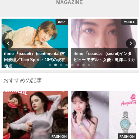
MAGAZINE
MODEL
ihme
ihme 『issue5』 (secret)インタ
ihme『issue4』（ sherbet ）中
ビュー モデル・女優：滝澤エリカ
村守里／drop of dew・露のしず
く
おすすめの記事
FASHION
FASHION