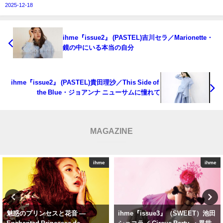
2025-12-18
ihme『issue2』 (PASTEL)吉川セラ／Marionette・
鏡の中にいる本当の自分
ihme『issue2』 (PASTEL)貴田理沙／This Side of
the Blue・ジョアンナ ニューサムに憧れて
MAGAZINE
ihme
ihme
ihme『issue3』（SWEET）池田
ihme『issue0』 — DayDream ガ