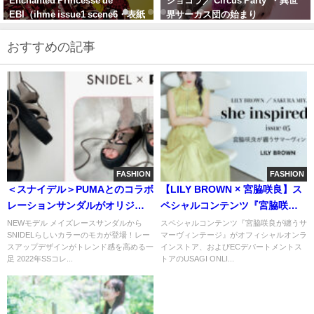
ショコラ／ Circus Party ・異世
ーリーフォトブックと白昼夢
界サーカス団の始まり
おすすめの記事
FASHION
FASHION
＜スナイデル＞PUMAとのコラボ
【LILY BROWN × 宮脇咲良】ス
レーションサンダルがオリジナ
ペシャルコンテンツ『宮脇咲良
ルカラーで登場！厚底仕様でス
が纏うサマーヴィンテージ』が
NEWモデル メイズレースサンダルから
スペシャルコンテンツ『宮脇咲良が纏うサ
SNIDELらしいカラーのモカが登場！レー
マーヴィンテージ』がオフィシャルオンラ
タイルアップが叶う一足に
公開！
スアップデザインがトレンド感を高める一
インストア、およびECデパートメントス
足 2022年SSコレ...
トアのUSAGI ONLI...