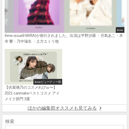
ihme
ihme issue9 MIRAIが発行されました。出演は平野沙羅 ・月島あこ・木
寺 響・乃中瑞生 ・土方エミリ他
ihmeビューティー部
【伏屋璃乃のコスメれびゅ〜】
2021 canmakeベストコスメ アイ
メイク部門 3選
ほかの編集部オススメも見てみる
検索