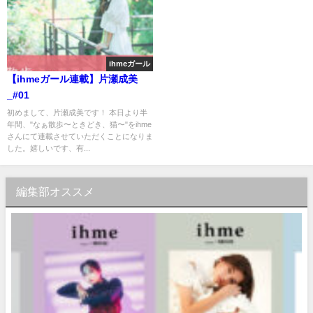
ihmeガール
【ihmeガール連載】片瀬成美
_#01
初めまして、片瀬成美です！ 本日より半
年間、"なぁ散歩〜ときどき、猫〜"をihme
さんにて連載させていただくことになりま
した。嬉しいです、有...
編集部オススメ