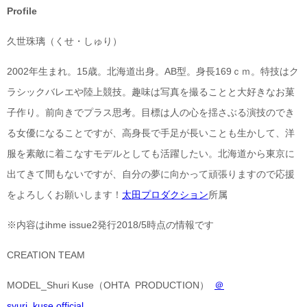
Profile
久世珠璃（くせ・しゅり）
2002年生まれ。15歳。北海道出身。AB型。身長169ｃｍ。特技はク
ラシックバレエや陸上競技。趣味は写真を撮ることと大好きなお菓
子作り。前向きでプラス思考。目標は人の心を揺さぶる演技のでき
る女優になることですが、高身長で手足が長いことも生かして、洋
服を素敵に着こなすモデルとしても活躍したい。北海道から東京に
出てきて間もないですが、自分の夢に向かって頑張りますので応援
をよろしくお願いします！
太田プロダクション
所属
※内容はihme issue2発行2018/5時点の情報です
CREATION TEAM
MODEL_Shuri Kuse（OHTA PRODUCTION）
＠
syuri_kuse.official