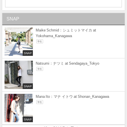
SNAP
Maike Schmid：シュミットマイカ at
Yokohama_Kanagawa
学生
SNAP
Natsumi：ナツミ at Sendagaya_Tokyo
学生
SNAP
Mana Ito：マナ イトウ at Shonan_Kanagawa
学生
SNAP