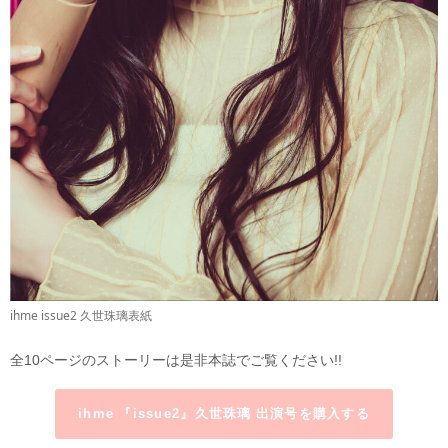
ihme issue2
久世珠璃
表紙
全10ページのストーリーは是非本誌でご覧ください!!
ihme 『issue2』
久世珠璃 出演号を購入する