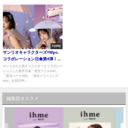
で刻印。10月28日（月）まで予
約受付
TOPIC
サンリオキャラクターズ×Wpc.
コラボレーション日傘第4弾！甘
くガーリーな雰囲気漂うマイメ
サンリオの人気キャラクターとコラボレー
ションした新作日傘「遮光フリルmini」
ロディたちが可愛い新作3種類発
「遮光ハートmini」「遮光ドリーミング
売！ーWpc.公式オンラインショ
mini」を2023年...
ップやサンリオ直営店舗などで
販売
編集部オススメ