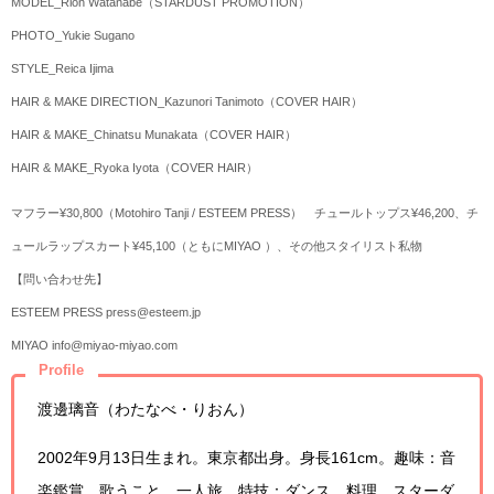
MODEL_Rion Watanabe（STARDUST PROMOTION）
PHOTO_Yukie Sugano
STYLE_Reica Ijima
HAIR & MAKE DIRECTION_Kazunori Tanimoto（COVER HAIR）
HAIR & MAKE_Chinatsu Munakata（COVER HAIR）
HAIR & MAKE_Ryoka Iyota（COVER HAIR）
マフラー¥30,800（Motohiro Tanji / ESTEEM PRESS） チュールトップス¥46,200、チ
ュールラップスカート¥45,100（ともにMIYAO ）、その他スタイリスト私物
【問い合わせ先】
ESTEEM PRESS press@esteem.jp
MIYAO info@miyao-miyao.com
Profile
渡邊璃音（わたなべ・りおん）
2002年9月13日生まれ。東京都出身。身長161cm。趣味：音
楽鑑賞、歌うこと、一人旅。特技：ダンス、料理。スターダ