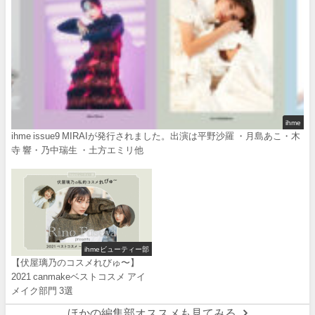
ihme
ihme issue9 MIRAIが発行されました。出演は平野沙羅 ・月島あこ・木
寺 響・乃中瑞生 ・土方エミリ他
ihmeビューティー部
【伏屋璃乃のコスメれびゅ〜】
2021 canmakeベストコスメ アイ
メイク部門 3選
ほかの編集部オススメも見てみる