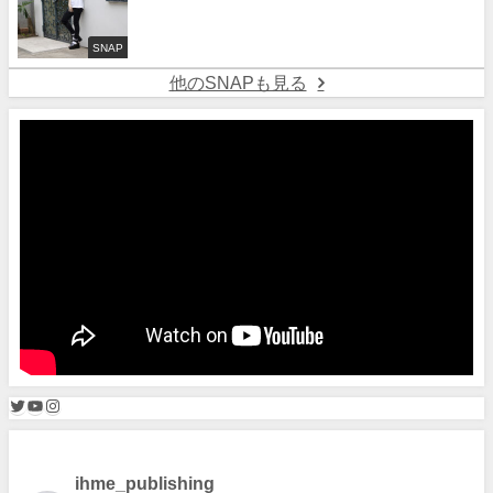
SNAP
他のSNAPも見る
ihme_publishing