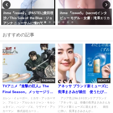
ihme 『issue5』 (secret)インタ
ihme『issue3』（SWEET）池田
ビュー モデル・女優：滝澤エリカ
ショコラ／ Circus Party ・異世
界サーカス団の始まり
おすすめの記事
FASHION
BEAUTY
TVアニメ『進撃の巨人』The
アネッサ ブランド新ミューズに
Final Season。メッセージリン
長澤まさみが就任 使うたび、
グ（6種類）。エレンの「お前ら
肌がきれいに。スキンケアもで
エレン・イェーガー、ミカサ・アッカーマ
アジア売上No.1※1サンケアブランド
ン、アルミン・アルレルトジャン・キルシ
「アネッサ」は、俳優の長澤まさみさんを
が大事だからだ 他の誰より
きるUVシリーズ新発売
ュタイン、ハンジ・ゾエ、リヴァイ・アッ
ブランド新ミューズに迎えます。 就任
も…」など6人の強い想いを英文
カーマン 株式会社ユート...
に伴い、長澤まさみさんが...