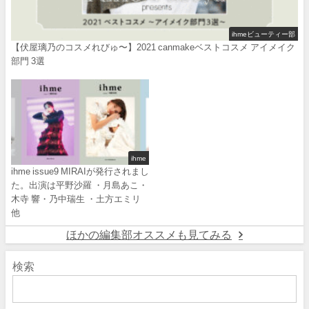
ihmeビューティー部
【伏屋璃乃のコスメれびゅ〜】2021 canmakeベストコスメ アイメイク
部門 3選
ihme
ihme issue9 MIRAIが発行されまし
た。出演は平野沙羅 ・月島あこ・
木寺 響・乃中瑞生 ・土方エミリ
他
ほかの編集部オススメも見てみる
検索