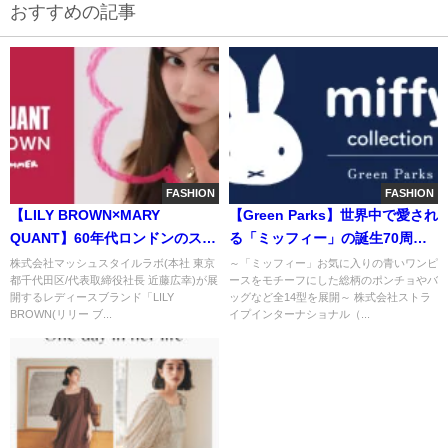
おすすめの記事
FASHION
FASHION
【LILY BROWN×MARY
【Green Parks】世界中で愛され
QUANT】60年代ロンドンのスト
る「ミッフィー」の誕生70周年
リートカルチャーを代表する
を記念したコラボ企画・第1弾は
株式会社マッシュスタイルラボ(本社 東京
～「ミッフィー」お気に入りの青いワンピ
都千代田区/代表取締役社長 近藤広幸)が展
ースをモチーフにした総柄のポンチョやバ
MARY QUANTとの最新ビーチコ
梅雨シーズンもお出かけが楽し
開するレディースブランド「LILY
ッグなど全14型を展開～ 株式会社ストラ
レクション！＜6月13日(金)全国
くなるレイングッズが登場！
BROWN(リリー ブ...
イプインターナショナル（...
発売＞