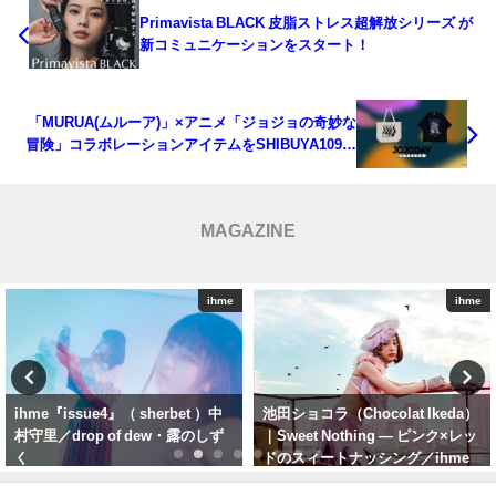
Primavista BLACK 皮脂ストレス超解放シリーズ が
新コミュニケーションをスタート！
「MURUA(ムルーア)」×アニメ「ジョジョの奇妙な
冒険」コラボレーションアイテムをSHIBUYA109店
にて発売
MAGAZINE
ihme
ihme
池田ショコラ（Chocolat Ikeda）
魅惑のプリンセスと花音 —
｜Sweet Nothing — ピンク×レッ
Enchanted Princesse de
ドのスィートナッシング／ihme
EBI（ihme issue1 scene6・表紙
issue1
版）