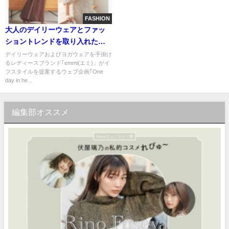
FASHION
大人のデイリーウェアとファッ
ショントレンドを取り入れたレ
ディースブランド｢emmi(エミ)」
デイリーウェアおよびヨガウェアを手掛け
るレディースブランド｢emmi(エミ)」がイ
が新作を公開
フスタイルを提案するウェブ企画｢One
day in he...
編集部オススメ