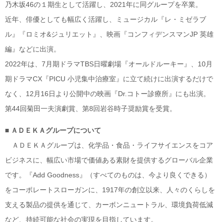
乃木坂46の１期生として活躍し、2021年に同グループを卒業。
近年、俳優としても幅広く活躍し、ミュージカル『レ・ミゼラブ
ル』『ロミオ&ジュリエット』、映画『コンフィデンスマンJP 英雄
編』などに出演。
2022年は、7月期ドラマTBS日曜劇場『オールドルーキー』、10月
期ドラマCX『PICU 小児集中治療室』に立て続けに出演するだけで
なく、12月16日より公開中の映画『Dr.コトー診療所』にも出演。
第44回菊田一夫演劇賞、第8回岩谷時子奨励賞を受賞。
■ ＡＤＥＫＡグループについて
ＡＤＥＫＡグループは、化学品・食品・ライフサイエンスをコア
ビジネスに、幅広い市場で価値ある素財を提供するグローバル企業
です。『Add Goodness』（すべてのものは、今より良くできる）
をコーポレートスローガンに、1917年の創立以来、人々のくらしを
支える製品の提供を通じて、カーボンニュートラル、環境負荷低減
など、持続可能な社会の実現を目指しています。