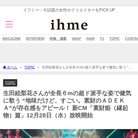
イフミー：今話題の女性やクリエイターをPICK UP
MAGAZINE
INTERVIEW
特集・連載
SNAP
HAIR
TV
TOPIC
CONTA
ホーム
TOPIC
生田絵梨花さんが全長６mの超ド派手な姿で健気に歌う “地
味だけど、すごい。素財のＡＤＥＫＡ”が存在感をアピール！ 新CM「素財姫（縁起
物）篇」12月28日（水）放映開始
TOPIC
生田絵梨花さんが全長６mの超ド派手な姿で健気
に歌う “地味だけど、すごい。素財のＡＤＥＫ
Ａ”が存在感をアピール！ 新CM「素財姫（縁起
物）篇」12月28日（水）放映開始