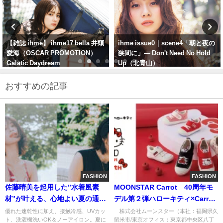
ihme issue0｜scene4「朝と夜の
金光みり愛｜ihme issue1 —
狭間に」— Don't Need No Hold
Pink & Whiteの世界
Up（北青山）
おすすめの記事
FASHION
FASHION
佐藤晴美を起用した”水着風素
MOONSTAR Carrot®40周年モ
材”が叶える、心地よい夏の通
デル第２弾ハローキティ×Carrot
勤。LOUNIE（ルーニィ）より、
の国産子ども靴新発売
優れた速乾性に加え、接触冷感、UVカッ
株式会社ムーンスター（本社：福岡県久
ト、洗濯機洗いOK＆ノーアイロン。夏に
留米市/東京オフィス：東京都中央区八丁
「キレイ」と「機能」を兼ね備