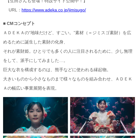
【生田さんも登場！特設サイト公開中！】
URL：
https://www.adeka.co.jp/jimisugo/
■ CM
コンセプト
ＡＤＥＫＡの“地味だけど、すごい。”素材（＝ジミスゴ素財）を広
めるために誕生した素財の化身、
それが素財姫。ひとりでも多くの人に注目されるために、少し無理
をして、派手にしてみました…。
巨大な衣を構成するのは、熊手などに使われる縁起物。
大きいものから小さなものまで様々なものを組み合わせ、ＡＤＥＫ
Ａの幅広い事業展開を表現。