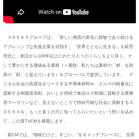
ＡＤＥＫＡグループは、「新しい潮流の変化に鋭敏であり続ける
アグレッシブな先進企業を目指す」「世界とともに生きる」を経営
理念に、創立から100年以上にわたり人々のくらしをより良く、そ
して豊かにする価値ある素材（＝素財。私たちは素材の「材」を財
産の「財」と捉えています）をグローバルで提供しています。 デ
ジタル社会の高度化をリードする半導体材料や、クルマの軽量化に
貢献する樹脂添加剤、おいしさ持続で食品ロス削減に貢献する業務
用マーガリンなど、見えないところで持続可能な社会に貢献するＡ
ＤＥＫＡを、もっと多くの方に知ってもらいたいという想いを込め
て、この度TVCMを展開します。
新CMでは、“地味だけど、すごい。”をキャッチフレーズに、生田