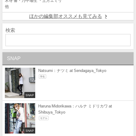
木寺 響・乃中瑞生 ・土方エミリ
他
ほかの編集部オススメも見てみる
検索
SNAP
Natsumi：ナツミ at Sendagaya_Tokyo
学生
SNAP
Haruna Midorikawa：ハルナ ミドリカワ at
Shibuya_Tokyo
モデル
SNAP