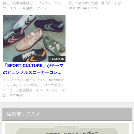
嬉しい高機能素材で、Tブラウス、パン
堀、代表取締役社長：井田祥一）は、
えた新感覚セットアップが登
ツ、スカートを展開。 アパレ...
MOONSTAR Carrot...
場！
FASHION
「SPORT CULTURE」がテーマ
のヒュンメルスニーカーコレク
ション
デンマークのスポーツブランドhummel(ヒ
ュンメル)で、2025秋冬シーズンの新作ス
ニーカーが販売開始。今シーズンのテーマ
は、1923年の...
編集部オススメ