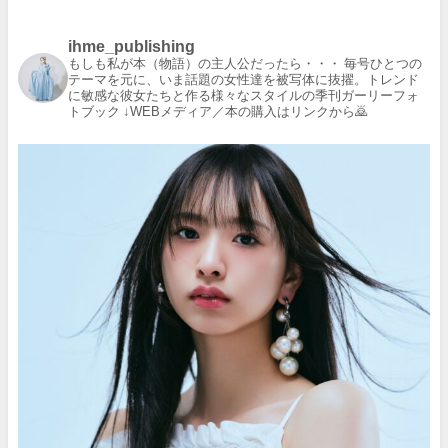
ihme_publishing
もしも私が本（物語）の主人公だったら・・・
毎号ひとつの
テーマを元に、いま話題の女性達を被写体に抜擢。トレンド
に敏感な彼女たちと作る様々なスタイルの季刊ガーリーフォ
トブック
↓WEBメディア／本の購入はリンクから🙇