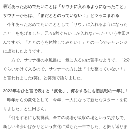
最近あったおめでたいことは「サウナに入れるようになったこと」
サウ
ナ
ー
からは
、
「まだ
ととの
っていない！」と
ツッコまれる
今年あったおめでたいこととして「サウナに入れるようになった
こと」をあげました。元々5秒ぐらいしか入れなかったという生田さ
んですが、「ととのうを体験してみたい！」との一心でチャレンジ
に成功したようです。
一方で、サウナ後の水風呂に一気に入るのは苦手なようで、「2分
ぐらいかけて入るので、サウナーの方には『まだ整っていない！』
と言われました(笑)」と笑顔で語りました。
2
022
年をひと言で表すと「変化」。何をするにも初挑戦の一年に！
昨年からの変化として「今年、一人になって新たなスタートを切
りました」と生田さん。
「何をするにも初挑戦、全ての現場が吸収の場という気持ちで、
新しい出会いばかりという変化に満ちた一年でした」と振り返りま