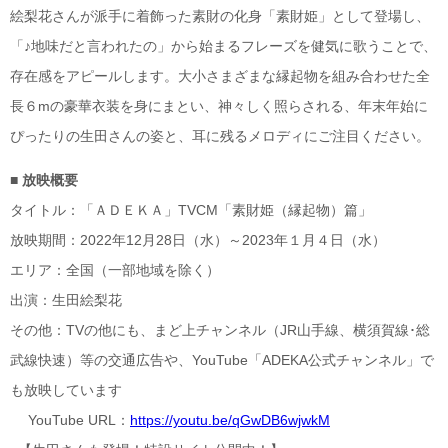
絵梨花さんが派手に着飾った素財の化身「素財姫」として登場し、
「♪地味だと言われたの」から始まるフレーズを健気に歌うことで、
存在感をアピールします。大小さまざまな縁起物を組み合わせた全
長６mの豪華衣装を身にまとい、神々しく照らされる、年末年始に
ぴったりの生田さんの姿と、耳に残るメロディにご注目ください。
■ 放映概要
タイトル：「ＡＤＥＫＡ」TVCM「素財姫（縁起物）篇」
放映期間：2022年12月28日（水）～2023年１月４日（水）
エリア：全国（一部地域を除く）
出演：生田絵梨花
その他：TVの他にも、まど上チャンネル（JR山手線、横須賀線･総
武線快速）等の交通広告や、YouTube「ADEKA公式チャンネル」で
も放映しています
YouTube URL：
https://youtu.be/qGwDB6wjwkM