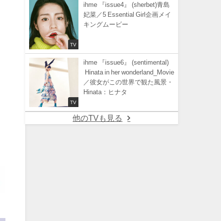
ihme 『issue4』 (sherbet)青島
妃菜／5 Essential Girl企画メイ
キングムービー
TV
ihme 『issue6』 (sentimental)
Hinata in her wonderland_Movie
／彼女がこの世界で観た風景・
Hinata：ヒナタ
TV
他のTVも見る