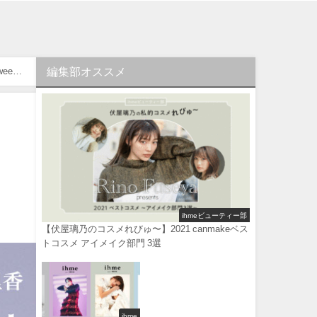
編集部オススメ
eet
ihmeビューティー部
【伏屋璃乃のコスメれびゅ〜】2021 canmakeベス
トコスメ アイメイク部門 3選
ihme