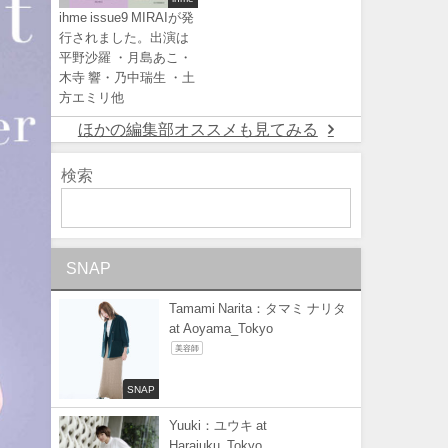
ihme issue9 MIRAIが発
行されました。出演は
平野沙羅 ・月島あこ・
木寺 響・乃中瑞生 ・土
方エミリ他
ほかの編集部オススメも見てみる
検索
SNAP
Tamami Narita：タマミ ナリタ
at Aoyama_Tokyo
美容師
SNAP
Yuuki：ユウキ at
Harajuku_Tokyo