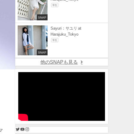
学生
SNAP
Sayuri：サユリ at
Harajuku_Tokyo
学生
SNAP
他のSNAPも見る
マ