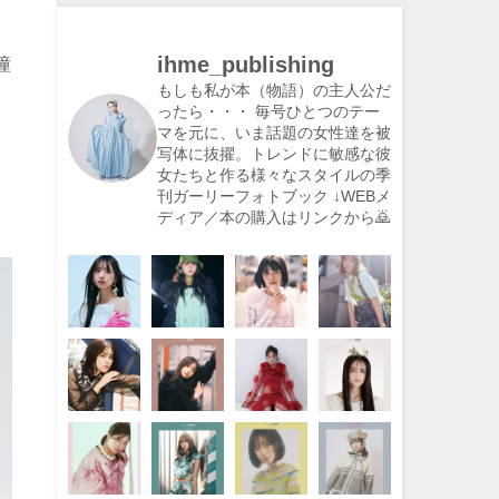
き
ihme_publishing
憧
もしも私が本（物語）の主人公だ
ったら・・・
毎号ひとつのテー
マを元に、いま話題の女性達を被
写体に抜擢。トレンドに敏感な彼
女たちと作る様々なスタイルの季
刊ガーリーフォトブック
↓WEBメ
ディア／本の購入はリンクから🙇