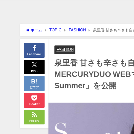
ホーム
TOPIC
FASHION
泉里香 甘さも辛さも自由
Sweet Early Summer」を公開
FASHION
Facebook
泉里香 甘さも辛さも
post
MERCURYDUO WEBマ
Summer」を公開
はてブ
Pocket
Feedly