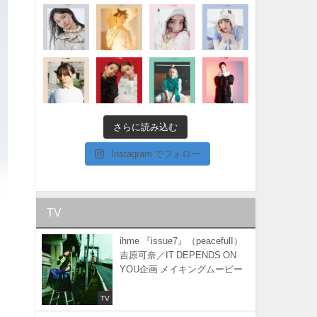
さらに読み込む
Instagram でフォロー
TV
ihme 『issue7』（peacefulI）
吉原可奈／IT DEPENDS ON
YOU企画 メイキングムービー
TV