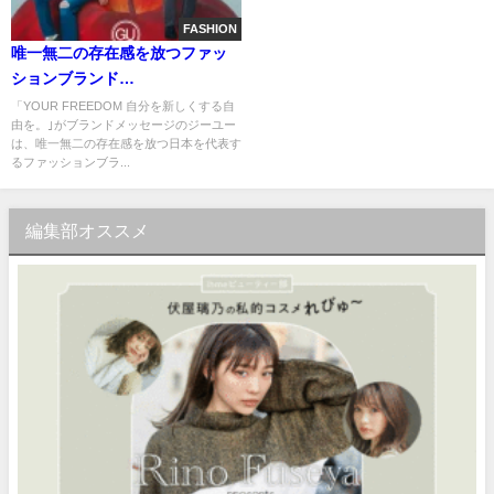
FASHION
唯一無二の存在感を放つファッ
ションブランド
「UNDERCOVER（アンダーカ
「YOUR FREEDOM 自分を新しくする自
由を。｣がブランドメッセージのジーユー
バー）」との3年ぶりのコラボレ
は、唯一無二の存在感を放つ日本を代表す
ーションGU×UNDERCOVER 第
るファッションブラ...
三弾３月１日 (金)より販売開始
編集部オススメ