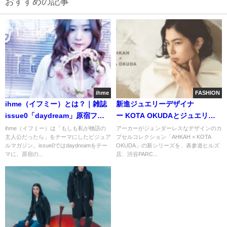
おすすめの記事
ihme
FASHION
ihme（イフミー）とは？｜雑誌
新進ジュエリーデザイナ
issue0「daydream」原宿フォ
ー KOTA OKUDAとジュエリー
トストーリー紹介
ブランドAHKAHがカプセルコレ
ihme（イフミー）は「もしも私が物語の
アーカーがジェンダーレスなデザインのカ
主人公だったら」をテーマにしたビジュア
プセルコレクション「AHKAH × KOTA
クションを発売
ルマガジン。issue0ではdaydreamをテー
OKUDA」の新シリーズを、表参道ヒルズ
マに、原宿の...
店、渋谷PARC...