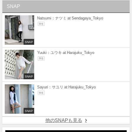
SNAP
Natsumi：ナツミ at Sendagaya_Tokyo
学生
SNAP
Yuuki：ユウキ at Harajuku_Tokyo
学生
SNAP
Sayuri：サユリ at Harajuku_Tokyo
学生
SNAP
他のSNAPも見る