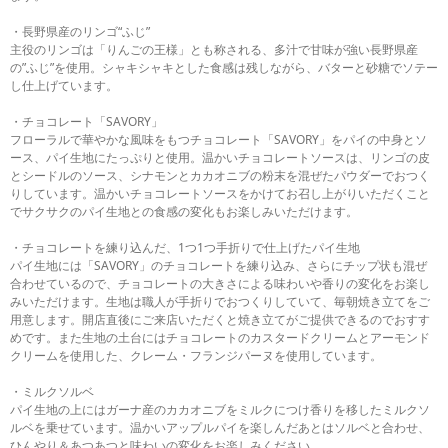
・長野県産のリンゴ“ふじ”
主役のリンゴは「りんごの王様」とも称される、多汁で甘味が強い長野県産
の”ふじ”を使用。シャキシャキとした食感は残しながら、バターと砂糖でソテー
し仕上げています。
・チョコレート「SAVORY」
フローラルで華やかな風味をもつチョコレート「SAVORY」をパイの中身とソ
ース、パイ生地にたっぷりと使用。温かいチョコレートソースは、リンゴの皮
とシードルのソース、シナモンとカカオニブの粉末を混ぜたパウダーでおつく
りしています。温かいチョコレートソースをかけてお召し上がりいただくこと
でサクサクのパイ生地との食感の変化もお楽しみいただけます。
・チョコレートを練り込んだ、1つ1つ手折りで仕上げたパイ生地
パイ生地には「SAVORY」のチョコレートを練り込み、さらにチップ状も混ぜ
合わせているので、チョコレートの大きさによる味わいや香りの変化をお楽し
みいただけます。生地は職人が手折りでおつくりしていて、毎朝焼き立てをご
用意します。開店直後にご来店いただくと焼き立てがご提供できるのでおすす
めです。また生地の土台にはチョコレートのカスタードクリームとアーモンド
クリームを使用した、クレーム・フランジパーヌを使用しています。
・ミルクソルベ
パイ生地の上にはガーナ産のカカオニブをミルクにつけ香りを移したミルクソ
ルベを乗せています。温かいアップルパイを楽しんだあとはソルベと合わせ、
ひんやり＆あつあつと味わいの変化をお楽しみください。