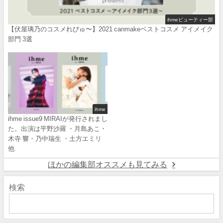
ihmeビューティー部
【伏屋璃乃のコスメれびゅ〜】2021 canmakeベストコスメ アイメイク
部門 3選
ihme
ihme issue9 MIRAIが発行されまし
た。出演は平野沙羅 ・月島あこ・
木寺 響・乃中瑞生 ・土方エミリ
他
ほかの編集部オススメも見てみる
検索