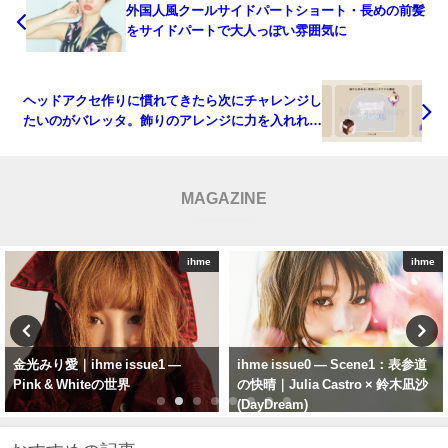
外国人風クールサイドパートショート・長めの前髪
をサイドパートで大人っぽい雰囲気に
ヘッドアクセ作りに慣れてきたら次にチャレンジし
たいのがバレッタ。飾りのアレンジに力を入れれば
ゴージャスな一品に！ ヘアアレンジもご紹介。
MAGAZINE
ihme
ihme
ihme issue0 — Scene1：表参道
ihme『issue4』（ sherbet ）中
の快晴｜Julia Castro × 鈴木凪沙
村守里／drop of dew・露のしず
(DayDream)
く