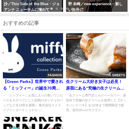
野 未崎／new experience・新し
な空の下、青山で
い自分に
おすすめの記事
FASHION
SWEETS
【Green Parks】世界中で愛され
生クリーム大好き女子は必見！
る「ミッフィー」の誕生70周年
原宿にある“究極の生クリームダ
を記念したコラボ企画・第1弾は
ッチパンケーキ”は12月末までの
～「ミッフィー」お気に入りの青いワンピ
「生クリーム専門店ミルクベーカリー」原
ースをモチーフにした総柄のポンチョやバ
宿店で究極の生クリームを使用した【ダッ
梅雨シーズンもお出かけが楽し
期間限定メニュー
ッグなど全14型を展開～ 株式会社ストラ
チパンケーキ】を12/末まで期間限定で販
くなるレイングッズが登場！
イプインターナショナル（...
売。直径20㎝のサクサク...