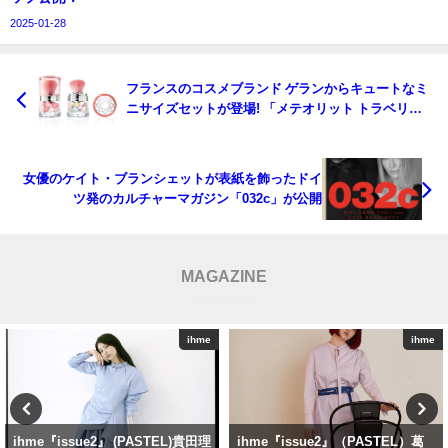
2025-01-28
フランスのコスメブランド ゲランからキュートなミ
ニサイズセットが登場! 「メテオリット トラベリン
グ ペルル デュオ」2021年1月2日（日）全国発売
（数量限定）
女優のケイト・ブランシェットが表紙を飾ったドイ
ツ発のカルチャーマガジン「032c」が公開
MAGAZINE
ihme
ihme
ihme『issue2』（PASTEL）葛
ihme issue0 — Scene2：真っ青