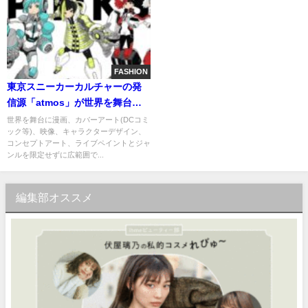
FASHION
東京スニーカーカルチャーの発
信源「atmos」が世界を舞台に
活躍するアーティストのAcky
世界を舞台に漫画、カバーアート(DCコミ
ック等)、映像、キャラクターデザイン、
Brightとコラボ
コンセプトアート、ライブペイントとジャ
ンルを限定せずに広範囲で...
編集部オススメ