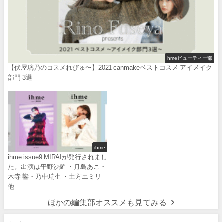
ihmeビューティー部
【伏屋璃乃のコスメれびゅ〜】2021 canmakeベストコスメ アイメイク
部門 3選
ihme
ihme issue9 MIRAIが発行されまし
た。出演は平野沙羅 ・月島あこ・
木寺 響・乃中瑞生 ・土方エミリ
他
ほかの編集部オススメも見てみる