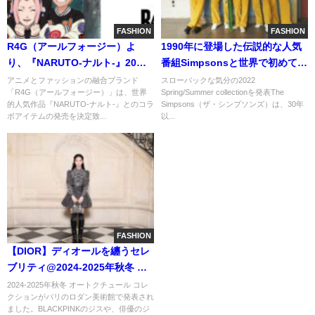
FASHION
FASHION
R4G（アールフォージー）よ
1990年に登場した伝説的な人気
り、『NARUTO-ナルト-』20周
番組Simpsonsと世界で初めて
年記念コラボアイテムの発売が
「ジーンズ」を誕生させ
アニメとファッションの融合ブランド
スローバックな気分の2022
「R4G（アールフォージー）」は、世界
Spring/Summer collectionを発表The
決定！
た Levi's®がコラボ
的人気作品『NARUTO-ナルト-』とのコラ
Simpsons（ザ・シンプソンズ）は、30年
ボアイテムの発売を決定致...
以...
FASHION
【DIOR】ディオールを纏うセレ
ブリティ@2024-2025年秋冬 オ
ートクチュール コレクション
2024-2025年秋冬 オートクチュール コレ
クションがパリのロダン美術館で発表され
ました。BLACKPINKのジスや、俳優のジ