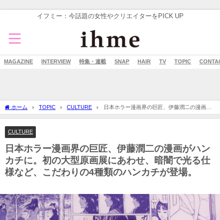
イフミー：今話題の女性やクリエイターをPICK UP
MAGAZINE
INTERVIEW
特集・連載
SNAP
HAIR
TV
TOPIC
CONTA
ホーム
TOPIC
CULTURE
日本ホラー漫画界の巨匠、伊藤潤二の漫画が
ハンカチに。初の大型原画展にあわせ、暗闇で光る仕様など、こだわりの4種類のハン
カチが登場。
CULTURE
日本ホラー漫画界の巨匠、伊藤潤二の漫画がハン
カチに。初の大型原画展にあわせ、暗闇で光る仕
様など、こだわりの4種類のハンカチが登場。