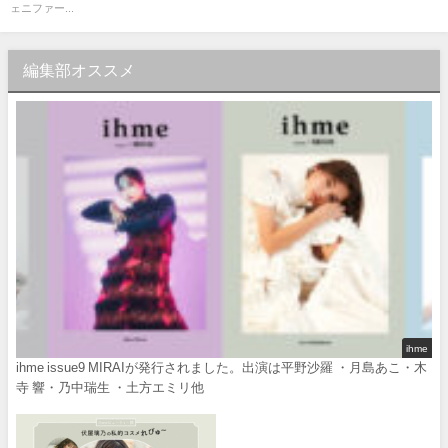
ェニファー...
編集部オススメ
ihme
ihme issue9 MIRAIが発行されました。出演は平野沙羅 ・月島あこ・木
寺 響・乃中瑞生 ・土方エミリ他