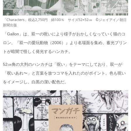
「Characters」税込2,750円 綿100％ サイズ52×52㎝ ©ジェイアイ／朝日
新聞出版
「Gallon」は、双一の呪いにより様子がおかしくなっていく猫のコ
ロン。『双一の愛玩動物（2006）』より名場面を集め、蓄光プリン
トが暗闇で怪しく発光するハンカチ。
52㎝角の大判のハンカチは「呪い」をテーマにしており、双一が
「呪いあれ〜」と言葉を放つコマを入れたのがポイント。色も呪い
をイメージし、白黒の潔い配色だ。