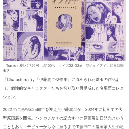
「Tomie」税込2,750円 綿100％ サイズ52×52㎝ ©ジェイアイ／朝日新聞
出版
「Characters」は『伊藤潤二傑作集』に収められた珠玉の作品よ
り、個性的なキャラクターたちを切り取り再構成した名場面コレク
ション。
2022年に漫画家35周年を迎えた伊藤潤二が、2024年に初めての大
型原画展を開催。ハンカチがその記念すべき原画展初日発売という
こともあり、デビューから今に至るまで伊藤潤二の漫画家人生の足