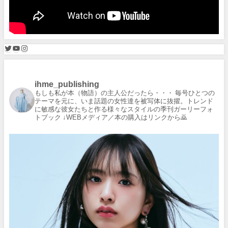
ihme_publishing
もしも私が本（物語）の主人公だったら・・・
毎号ひとつの
テーマを元に、いま話題の女性達を被写体に抜擢。トレンド
に敏感な彼女たちと作る様々なスタイルの季刊ガーリーフォ
トブック
↓WEBメディア／本の購入はリンクから🙇