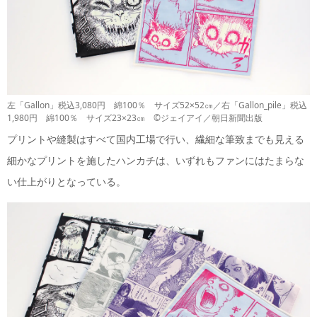
左「Gallon」税込3,080円 綿100％ サイズ52×52㎝／右「Gallon_pile」税込
1,980円 綿100％ サイズ23×23㎝ ©ジェイアイ／朝日新聞出版
プリントや縫製はすべて国内工場で行い、繊細な筆致までも見える
細かなプリントを施したハンカチは、いずれもファンにはたまらな
い仕上がりとなっている。