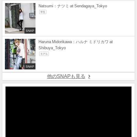
Natsumi：ナツミ at Sendagaya_Tokyo
学生
SNAP
Haruna Midorikawa：ハルナ ミドリカワ at
Shibuya_Tokyo
モデル
SNAP
他のSNAPも見る