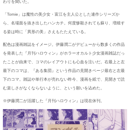
わりを聞いた。
「Tomie」は魔性の美少女・富江を主人公とした連作シリーズか
ら、名場面を抜き出したハンカチ。何度惨殺されても蘇り、増殖す
る姿は時に「異形の美」さえもたたえている。
配色は漫画雑誌をイメージ。伊藤潤二がデビューから数多くの作品
を発表した『月刊ハロウィン』がホラーオカルト少女漫画雑誌だっ
たことが由来で、コマのレイアウトにも心血を注いだ。右最上と左
最下のコマは、『ある集団』という作品の見開きページ最右と左最
下のコマ。雑誌や単行本が売れない昨今、漫画を紙で、見開きで読
む楽しさがなくならないように、という願いを込めた。
※伊藤潤二が活躍した『月刊ハロウィン』は現在休刊。