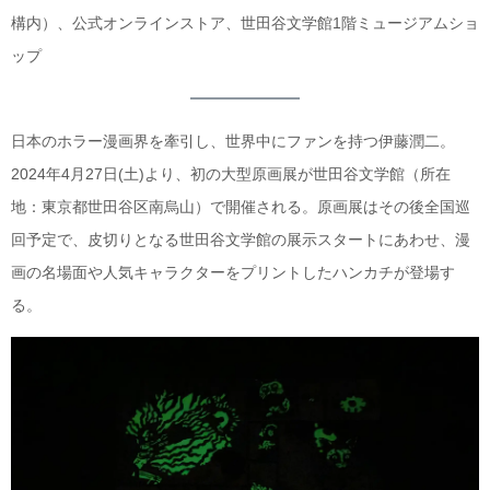
構内）、公式オンラインストア、世田谷文学館1階ミュージアムショ
ップ
日本のホラー漫画界を牽引し、世界中にファンを持つ伊藤潤二。
2024年4月27日(土)より、初の大型原画展が世田谷文学館（所在
地：東京都世田谷区南烏山）で開催される。原画展はその後全国巡
回予定で、皮切りとなる世田谷文学館の展示スタートにあわせ、漫
画の名場面や人気キャラクターをプリントしたハンカチが登場す
る。