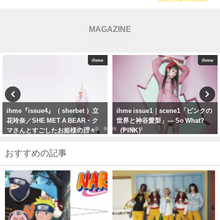
ューマートからコラボレーション雑貨が新登場
MAGAZINE
ihme
ihme
ihme issue1｜scene1「ピンクの
ihme issue0 — Scene2：真っ青
世界と神谷愛梨」— So What?
な空の下、青山で
（PINK）
おすすめの記事