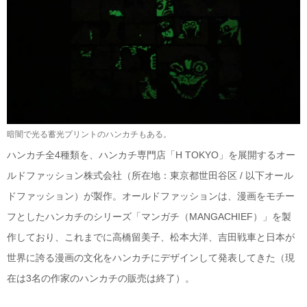
暗闇で光る蓄光プリントのハンカチもある。
ハンカチ全4種類を、ハンカチ専門店「H TOKYO」を展開するオー
ルドファッション株式会社（所在地：東京都世田谷区 / 以下オール
ドファッション）が製作。オールドファッションは、漫画をモチー
フとしたハンカチのシリーズ「マンガチ（MANGACHIEF）」を製
作しており、これまでに高橋留美子、松本大洋、吉田戦車と日本が
世界に誇る漫画の文化をハンカチにデザインして発表してきた（現
在は3名の作家のハンカチの販売は終了）。