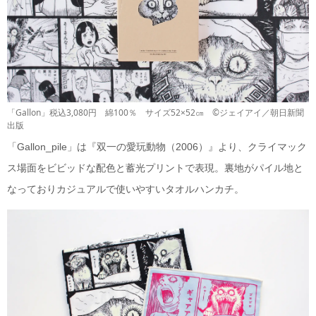
「Gallon」税込3,080円 綿100％ サイズ52×52㎝ ©ジェイアイ／朝日新聞
出版
「Gallon_pile」は『双一の愛玩動物（2006）』より、クライマック
ス場面をビビッドな配色と蓄光プリントで表現。裏地がパイル地と
なっておりカジュアルで使いやすいタオルハンカチ。