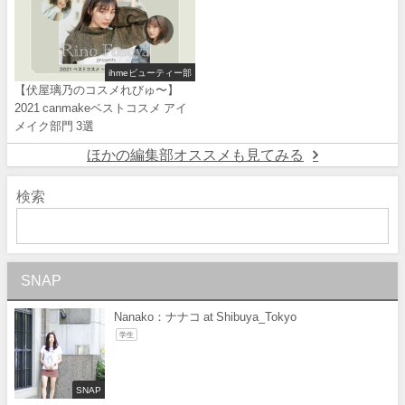
ihmeビューティー部
【伏屋璃乃のコスメれびゅ〜】
2021 canmakeベストコスメ アイ
メイク部門 3選
ほかの編集部オススメも見てみる
検索
SNAP
Nanako：ナナコ at Shibuya_Tokyo
学生
SNAP