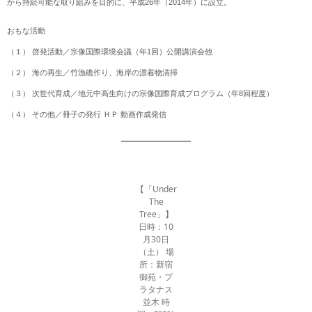
から持続可能な取り組みを目的に、平成26年（2014年）に設立。
おもな活動
（１） 啓発活動／宗像国際環境会議（年1回）公開講演会他
（２） 海の再生／竹漁礁作り、海岸の漂着物清掃
（３） 次世代育成／地元中高生向けの宗像国際育成プログラム（年8回程度）
（４） その他／冊子の発行 ＨＰ 動画作成発信
【「Under
The
Tree」】
日時：10
月30日
（土） 場
所：新宿
御苑・プ
ラタナス
並木 時