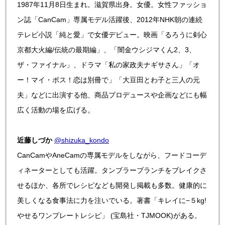
1987年11月8日生まれ。滋賀県出身。女優。女性ファッショ
ン誌「CanCam」専属モデル活躍後、2012年NHK朝の連続
テレビ小説「純と愛」で女優デビュー。映画「るろうに剣心
京都大火編/伝統の最期編」、「闇金ウシジマくん2、3、
ザ・ファイナル」、ドラマ「私の家政夫ナギサさん」「オ
ー！マイ・ボス！恋は別冊で」「大豆田とわ子と三人の元
夫」などに出演する他、商品プロデュースや企画などにも幅
広く活動の場を広げる。
近藤しづか
@shizuka_kondo
CanCamやAneCamの専属モデルをしながら、フードコーデ
ィネーターとしても活躍。タンブラーブランチをブレイクさ
せるほか、各所でレシピなども開発し掲載も多数。健康的に
美しくなる食事法に力を注いでいる。著書「キレイに−５kg!
やせるワンプレートレシピ」 (宝島社・TJMOOK)がある。