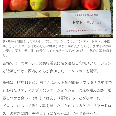
朝9時から開催されたマルシェでは、マルシェでは、ニンジン、トマト、小松
菜、ほうれん草、かぼちゃなどの野菜が並び、訪れた人たちは、まずその価格
の安さに驚き、安い理由を説明してくれる出品者たちの話に、熱心に耳を傾け
た。
会場では、同マルシェの実行委員に名を連ねる高橋メアリージュン
と近藤しづか、西内ひろらが参加したトークショーも開催。
高橋は、昨年11月に、同じ会場となる新宿御苑・プラタナス並木で
行われたサスティナブルなファッションショーに足を運んだ際、近
藤しづかと会い、それまではあまり意識することがなかった「フー
ドロス」について詳しく話を聞いたことがキッカケで、「フードロ
ス」の問題に関心を持つようになったエピソードを語った。