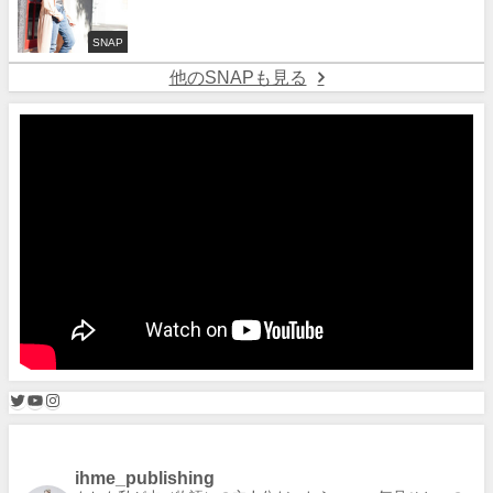
SNAP
他のSNAPも見る
ihme_publishing