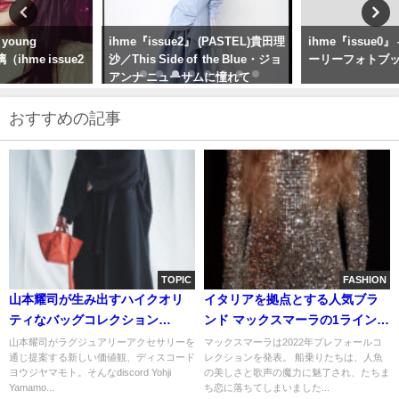
ihme『issue2』 (PASTEL)貴田理
ihme『issue0』 — DayDream ガ
沙／This Side of the Blue・ジョ
ーリーフォトブックと白昼夢
アンナ ニューサムに憧れて
おすすめの記事
TOPIC
FASHION
山本耀司が生み出すハイクオリ
イタリアを拠点とする人気ブラ
ティなバッグコレクション
ンド マックスマーラの1ライン
discord Yohji Yamamotoから
SPORTMAXが2022年プレフォー
山本耀司がラグジュアリーアクセサリーを
マックスマーラは2022年プレフォールコ
通じ提案する新しい価値観、ディスコード
レクションを発表。 船乗りたちは、人魚
「TULIPS」の新色を発表
ルコレクションを発表
ヨウジヤマモト。そんなdiscord Yohji
の美しさと歌声の魔力に魅了され、たちま
Yamamo...
ち恋に落ちてしまいました...