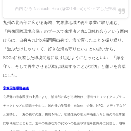
西内 ひろ Nishiuchi Hiro.(@0214hiro)がシェアした投稿
九州の北西部に広がる海域、玄界灘地域の再生事業に取り組む、
「宗像国際環境会議」のブースで来場者と丸1日触れ合うという西内
ひろは、自身も九州の福岡県出身で、海で育ったことを振り返り、
「遊ぶだけじゃなくて、好きな海も守りたい」との思いから、
SDGsに根差した環境問題に取り組むようになったといい、「海を
守り、そして再生させる活動は継続することが大切」と想いを言葉
にした。
宗像国際環境会議
玄界灘の海水温度の上昇により、沿岸部に広がる磯焼け、漂着ゴミ（マイクロプラス
チック）などの問題を中心に、国内外の学識者、自治体、企業、NPO、メディアなど
と連携し、「海の鎮守の森」構想を掲げ、地域住民や地元中高生たちと海の再生事業
に取り組むとともに、近年の急激な海の変化への提言や情報を国内外に発信し、地域