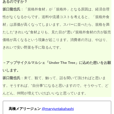
あるのですか？
坂口龍也氏
：「規格外食材」が「規格外」となる原因は、経済合理
性がなくなるからです。送料や流通コストを考えると、「規格外食
材」は原価が高くなってしまいます。スパーに並べたら、規格を満
たした“きれいな”食材よりも、見た目が“悪い”規格外食材の方が販売
価格が高くなるという現象が起こります。消費者の方は、やはり、
きれいで安い野菜を手に取るんです。
－アップサイクルマルシェ「Under The Tree」に込めた想いをお願
いします。
坂口龍也氏
：来て、観て、触って、話を聞いて頂ければと思いま
す。そうすれば、“自分事”になると思いますので。そうやって、ど
んどん、仲間が増えていけばいいなと思っています。
高橋メアリージュン
@maryjuntakahashi