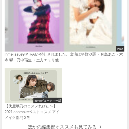
ihme
ihme issue9 MIRAIが発行されました。出演は平野沙羅 ・月島あこ・木
寺 響・乃中瑞生 ・土方エミリ他
ihmeビューティー部
【伏屋璃乃のコスメれびゅ〜】
2021 canmakeベストコスメ アイ
メイク部門 3選
ほかの編集部オススメも見てみる