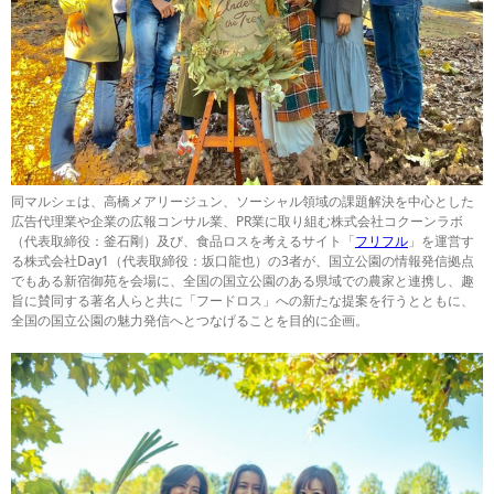
同マルシェは、高橋メアリージュン、ソーシャル領域の課題解決を中心とした
広告代理業や企業の広報コンサル業、PR業に取り組む株式会社コクーンラボ
（代表取締役：釜石剛）及び、食品ロスを考えるサイト「
フリフル
」を運営す
る株式会社Day1（代表取締役：坂口龍也）の3者が、国立公園の情報発信拠点
でもある新宿御苑を会場に、全国の国立公園のある県域での農家と連携し、趣
旨に賛同する著名人らと共に「フードロス」への新たな提案を行うとともに、
全国の国立公園の魅力発信へとつなげることを目的に企画。