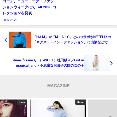
コーチ、ニューヨーク・ファッ
ションウィークにてFall 2026 コ
レクションを発表
2026-02-26
「H＆M」や「M・A・C」とのコラボやNETFLIXの
「ネクスト・イン・ファッション」に出演などで話
題のエンジェル チェン（ANGEL CHEN）がカナダ
グースから新作カプセルコレクションを発表
ihme『issue3』（SWEET）植田紗々／Girl in
magical land・不思議なお菓子の国の女の子
MAGAZINE
ihme
ihme