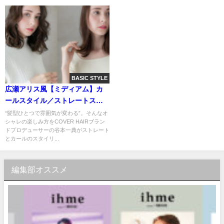
BASIC STYLE
広瀬アリス風【ミディアム】カ
ールスタイル／ストレートスタ
イル
“髪型ひとつで雰囲気が変わる”。そんなオ
シャレの楽しみ方をCOVER HAIRブラン
ドプロデューサーの谷本一典がストレート
とカールのスタイリ...
編集部オススメ