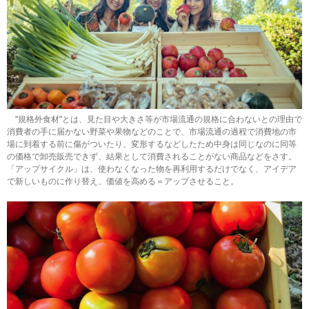
“規格外食材”とは、見た目や大きさ等が市場流通の規格に合わないとの理由で
消費者の手に届かない野菜や果物などのことで、市場流通の過程で消費地の市
場に到着する前に傷がついたり、変形するなどしたため中身は同じなのに同等
の価格で卸売販売できず、結果として消費されることがない商品などをさす。
「アップサイクル」は、使わなくなった物を再利用するだけでなく、アイデア
で新しいものに作り替え、価値を高める＝アップさせること。