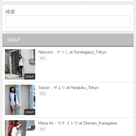
検索
SNAP
Natsumi：ナツミ at Sendagaya_Tokyo
学生
SNAP
Sayuri：サユリ at Harajuku_Tokyo
学生
SNAP
Mana Ito：マナ イトウ at Shonan_Kanagawa
学生