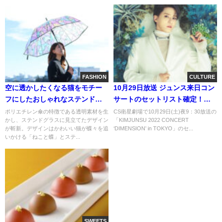
FASHION
CULTURE
空に透かしたくなる猫をモチー
10月29日放送 ジュンス来日コン
フにしたおしゃれなステンドグ
サートのセットリスト確定！＆
ラスデザインの傘が登場！
プレゼント企画も実施が決
ポリエチレン傘の特徴である透明素材を生
CS衛星劇場で10月29日(土)夜9：30放送の
かし、ステンドグラスに見立てたデザイン
「KIMJUNSU 2022 CONCERT
定！ CS衛星劇場
が斬新。デザインはかわいい猫が蝶々を追
‘DIMENSION’ in TOKYO」のセ...
いかける「ねこと蝶」とステ...
SWEETS