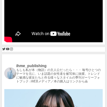
ihme_publishing
もしも私が本（物語）の主人公だったら・・・
毎号ひとつの
テーマを元に、いま話題の女性達を被写体に抜擢。トレンド
に敏感な彼女たちと作る様々なスタイルの季刊ガーリーフォ
トブック
↓WEBメディア／本の購入はリンクから🙇