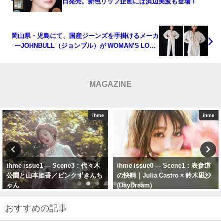
日発売。新色リップ企画には浜辺美波も登場！
岡山県・児島にて、国産ジーンズを手掛けるメーカ
ーJOHNBULL（ジョンブル）が WOMAN’S LOOK
BOOKを公開
MAGAZINE
ihme
ihme
ihme issue0 — Scene1：表参道
ihme 『issue6』 (sentimental)古
の快晴｜Julia Castro × 鈴木凪沙
田愛理／Teen Spirit・10代の現在
(DayDream)
地点
おすすめの記事