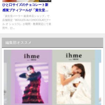
ひと⼝サイズのチョコレート新
感覚プティフールが「資生堂パ
ーラー 銀座本店ショップ」で期
「資生堂パーラー 銀座本店ショップ」で
店舗限定『BOULES AU CHOCOLAT(ブー
間・数量限定販売中
ル オ ショコラ)』が期間・数量限定にて発
売中。ひ...
編集部オススメ