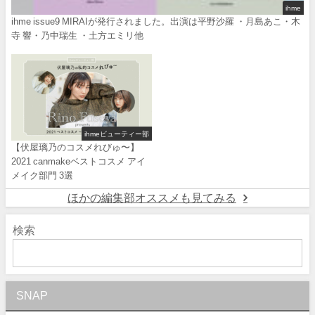
ihme
ihme issue9 MIRAIが発行されました。出演は平野沙羅 ・月島あこ・木
寺 響・乃中瑞生 ・土方エミリ他
ihmeビューティー部
【伏屋璃乃のコスメれびゅ〜】
2021 canmakeベストコスメ アイ
メイク部門 3選
ほかの編集部オススメも見てみる
検索
SNAP