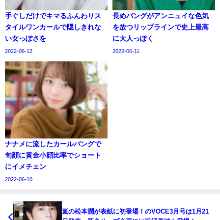
手ぐしだけでキマるふんわりス
長めバングがアンニュイな色気
タイルワンカールで隠しきれな
を放つリップラインで史上最高
い女っぽさを
に大人っぽく
2022-06-12
2022-06-11
ナナメに流したカールバングで
旬顔に黄金小顔比率でショート
にイメチェン
2022-06-10
嵐の松本潤が表紙に初登場！のVOCE3月号は1月21