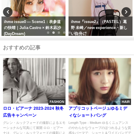
ihme『issue2』（PASTEL）葛
ihme issue1 — Scene3：代々木
野 未崎／new experience・新し
公園と山本姫香／ピンクずきんち
い自分に
ゃん
おすすめの記事
FASHION
HAIR
ロロ・ピアーナ 2023-2024 秋冬
アプリコットベージュゆるミデ
広告キャンペーン
ィなショートバング
グレン・ルックフォードの撮影によるエモ
Length Type：Medium ゆるくニュアンス
ーショナルな写真にて展開 ロロ・ピアー
のやわらかなウェーブのほつれるような質
ナは、グレン・ルックフォードの撮影によ
感をパーマで、ショート＆ワイドバングで