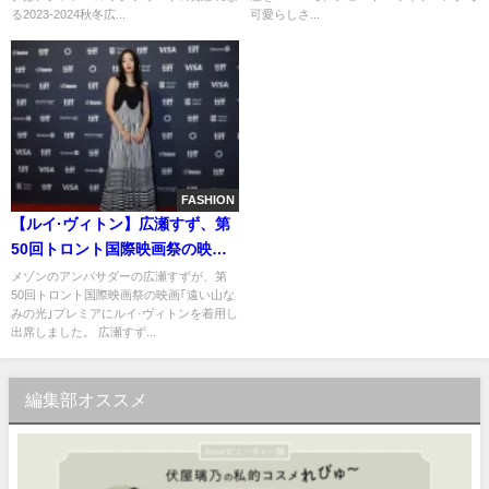
る2023-2024秋冬広...
可愛らしさ...
FASHION
【ルイ·ヴィトン】広瀬すず、第
50回トロント国際映画祭の映画
「遠い山なみの光」プレミアに
メゾンのアンバサダーの広瀬すずが、第
50回トロント国際映画祭の映画｢遠い山な
ルイ·ヴィトンを着用
みの光｣プレミアにルイ·ヴィトンを着用し
出席しました。 広瀬すず...
編集部オススメ