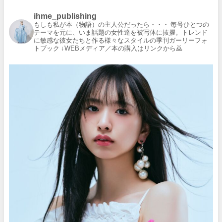
ihme_publishing
もしも私が本（物語）の主人公だったら・・・
毎号ひとつの
テーマを元に、いま話題の女性達を被写体に抜擢。トレンド
に敏感な彼女たちと作る様々なスタイルの季刊ガーリーフォ
トブック
↓WEBメディア／本の購入はリンクから🙇