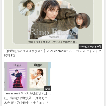
ihmeビューティー部
【伏屋璃乃のコスメれびゅ〜】2021 canmakeベストコスメ アイメイク
部門 3選
ihme
ihme issue9 MIRAIが発行されまし
た。出演は平野沙羅 ・月島あこ・
木寺 響・乃中瑞生 ・土方エミリ