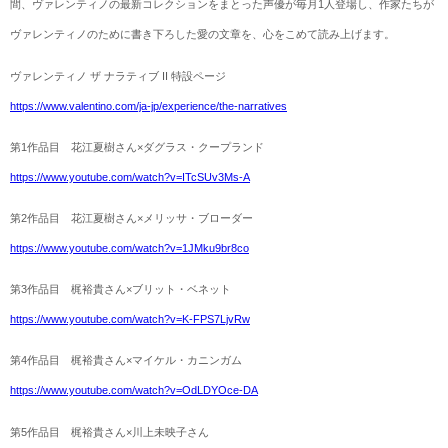
間、ヴァレンティノの最新コレクションをまとった声優が毎月1人登場し、作家たちが
ヴァレンティノのために書き下ろした愛の文章を、心をこめて読み上げます。
ヴァレンティノ ザ ナラティブ II 特設ページ
https://www.valentino.com/ja-jp/experience/the-narratives
第1作品目 花江夏樹さん×ダグラス・クープランド
https://www.youtube.com/watch?v=ITcSUv3Ms-A
第2作品目 花江夏樹さん×メリッサ・ブローダー
https://www.youtube.com/watch?v=1JMku9br8co
第3作品目 梶裕貴さん×ブリット・ベネット
https://www.youtube.com/watch?v=K-FPS7LjvRw
第4作品目 梶裕貴さん×マイケル・カニンガム
https://www.youtube.com/watch?v=OdLDYOce-DA
第5作品目 梶裕貴さん×川上未映子さん