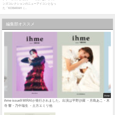
スになって新たなカラーバリエ
ンズコレクションのニューアイコンとなっ
ーションで登場
た「KOBARAH（...
編集部オススメ
ihme
ihme issue9 MIRAIが発行されました。出演は平野沙羅 ・月島あこ・木
寺 響・乃中瑞生 ・土方エミリ他