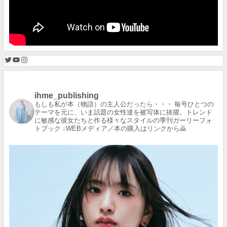
ihme_publishing
もしも私が本（物語）の主人公だったら・・・
毎号ひとつの
テーマを元に、いま話題の女性達を被写体に抜擢。トレンド
に敏感な彼女たちと作る様々なスタイルの季刊ガーリーフォ
トブック
↓WEBメディア／本の購入はリンクから🙇