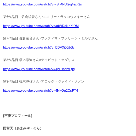
https://www.youtube.com/watch?v=-Sh4PUi2oj4&t=2s
第6作品目 佐倉綾音さん×エミリー・ラタコウスキーさん
https://www.youtube.com/watch?v=adWDoNcXtRM
第7作品目 佐倉綾音さん×ファティマ・ファリーン・ミルザさん
https://www.youtube.com/watch?v=EDVXi50jbSc
第8作品目 榎木淳弥さん×デイビット・セダリス
https://www.youtube.com/watch?v=JyLBhdbtQIg
第9作品目 榎木淳弥さん×アロック・ヴァイド・メノン
https://www.youtube.com/watch?v=4NkOg2CsPT4
------------------------------------
[声優プロフィール]
雨宮天（あまみや・そら）