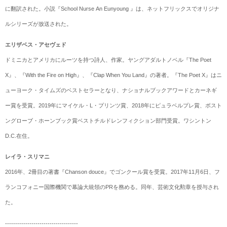
に翻訳された。小説『School Nurse An Eunyoung 』は、ネットフリックスでオリジナ
ルシリーズが放送された。
エリザベス・アセヴェド
ドミニカとアメリカにルーツを持つ詩人、作家。ヤングアダルトノベル『The Poet
X』、『With the Fire on High』、『Clap When You Land』の著者。『The Poet X』はニ
ューヨーク・タイムズのベストセラーとなり、ナショナルブックアワードとカーネギ
ー賞を受賞。2019年にマイケル・L・プリンツ賞、2018年にピュラベルプレ賞、ボスト
ングローブ・ホーンブック賞ベストチルドレンフィクション部門受賞。ワシントン
D.C.在住。
レイラ・スリマニ
2016年、2冊目の著書『Chanson douce』でゴンクール賞を受賞。2017年11月6日、フ
ランコフォニー国際機関で幕論大統領のPRを務める。同年、芸術文化勲章を授与され
た。
------------------------------------