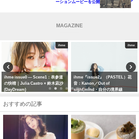
ーションムービーを公開
MAGAZINE
ihme
ihme
ihme『issue2』（PASTEL）花
【雑誌 ihme】 ihme17 bella 渡邊
音：Kanon／Out of
璃音（STARDUST
sight,mind・自分の境界線
PROMOTION）When Rion Was
There
おすすめの記事