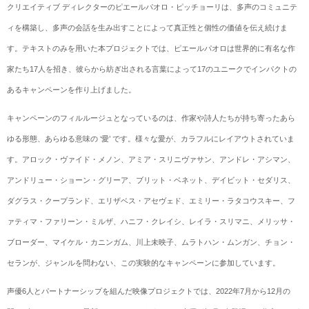
クリエイティブ ディレクターのピエールパオロ・ピッチョーリは、多声のコミュニテ
ィを構築し、多声の会話を生み出すことによって真正性と個性の価値を伝え続けま
す。テキストのみを用いた本プロジェクトでは、ピエールパオロは世界的に有名な作
家たち17人を招き、彼らから紡ぎ出される言葉によって17のユニークでインパクトの
あるキャンペーンを作り上げました。
キャンペーンのフィルルージュとなっているのは、作家や詩人たちが持ち寄ったあら
ゆる形態、あらゆる意味の ‘愛’ です。様々な愛が、カラフルにレイアウトされていま
す。アロック・ヴァイド・メノン、アミア・スリニヴァサン、アンドレ・アシマン、
アンドリュー・ショーン・グリーア、ブリット・ベネット、デイビット・セダリス、
ダグラス・クープランド、エリザベス・アセヴェド、エミリー・ラタコウスキー、フ
ァティマ・ファリーン・ミルザ、ハニフ・クレイシ、レイラ・スリマニ、メリッサ・
ブローダー、マイケル・カニンガム、川上未映子、ムラトハン・ムンガン、チョン・
セランが、ジャンルを問わない、この実験的なキャンペーンに参加しています。
声優6人とパートナーシップを組んだ映像プロジェクトでは、2022年7月から12月の