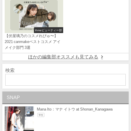
ihmeビューティー部
【伏屋璃乃のコスメれびゅ〜】
2021 canmakeベストコスメ アイ
メイク部門 3選
ほかの編集部オススメも見てみる
検索
SNAP
Mana Ito：マナ イトウ at Shonan_Kanagawa
学生