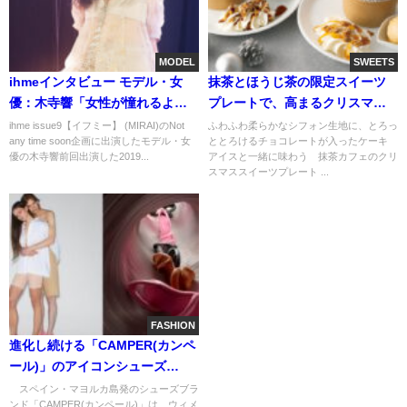
MODEL
SWEETS
ihmeインタビュー モデル・女
抹茶とほうじ茶の限定スイーツ
優：木寺響「女性が憧れるよう
プレートで、高まるクリスマス
な、女性になりたい」
気分 11/1〜販売開始【nana's
ihme issue9【イフミー】 (MIRAI)のNot
​ふわふわ柔らかなシフォン生地に、とろっ
any time soon企画に出演したモデル・女
ととろけるチョコレートが入ったケーキ
green tea】
優の木寺響前回出演した2019...
アイスと一緒に味わう 抹茶カフェのクリ
スマススイーツプレート ...
FASHION
進化し続ける「CAMPER(カンペ
ール)」のアイコンシューズ
「KOBARAH」がジェンダーレ
スペイン・マヨルカ島発のシューズブラ
ンド「CAMPER(カンペール)」は、ウィメ