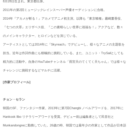
8月28日生まれ。東京都出身。
2011年の第2回ミュージックレインスーパー声優オーディションに合格。
2014年『アカメが斬る！』アカメでアニメ初主演。以降も『東京喰種』霧嶋董香役、
『七つの大罪』エリザベス役、『この素晴らしい世界に祝福を！』アクアなど、数々
のメインキャラクター、ヒロインなどを演じている。
アーティストとしては2014年に『Skyreach』でデビューし、様々なアニメの主題歌を
担当。近年は作詞作曲にも積極的に挑戦している。また、ユニット・TrySailとしても
精力的に活動中。自身のYouTubeチャンネル「雨宮天のてくてく天ちゃん」では様々な
チャレンジに挑戦するなどマルチに活躍。
[作家プロフィール]
チョン・セラン
韓国のSF、ファンタジー作家。2013年に第7回Changbi ノベルアワードを、2017年に
Hankook Ilbo リテラリーアワードを受賞。デビュー前は編集者として民音社と
Munkandongneに勤務していた。26歳の時、韓国では最年少の作家として作品が日本語