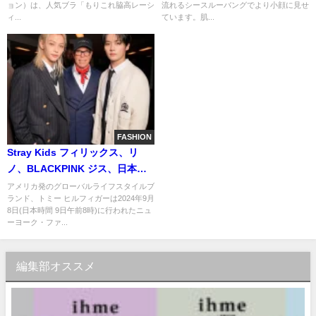
ョン）は、人気ブラ「もりこれ脇高レーシ
流れるシースルーバングでより小顔に見せ
開！
ィ...
ています。肌...
FASHION
Stray Kids フィリックス、リ
ノ、BLACKPINK ジス、日本か
らはMrs. GREEN APPLEが参
アメリカ発のグローバルライフスタイルブ
ランド、トミー ヒルフィガーは2024年9月
加。トミー ヒルフィガーが、ニ
8日(日本時間 9日午前8時)に行われたニュ
ューヨーク・ファッションウィ
ーヨーク・ファ...
ークでノーティカルスタイルを
発表
編集部オススメ