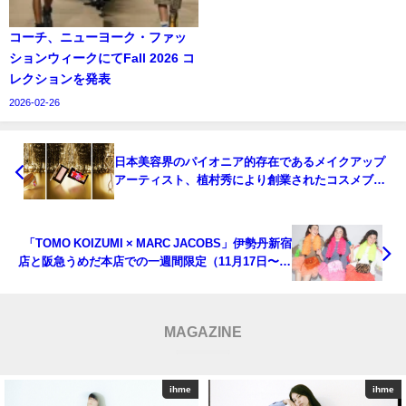
コーチ、ニューヨーク・ファッ
ションウィークにてFall 2026 コ
レクションを発表
2026-02-26
日本美容界のパイオニア的存在であるメイクアップ
アーティスト、植村秀により創業されたコスメブラ
ンド 『シュウ ウエムラ』とキャラクターのパイオニ
ア的存在『HELLO KITTY』がまさかのコラボ第2弾
「TOMO KOIZUMI × MARC JACOBS」伊勢丹新宿
店と阪急うめだ本店での一週間限定（11月17日〜23
日） 特設ポップアップショップは必見
MAGAZINE
ihme
ihme