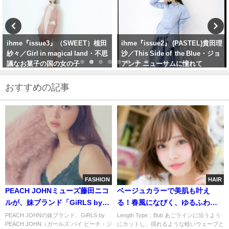
ihme『issue2』 (PASTEL)貴田理
ihme 『issue6』 (sentimental)古
沙／This Side of the Blue・ジョ
田愛理／Teen Spirit・10代の現在
アンナ ニューサムに憧れて
地点
おすすめの記事
FASHION
HAIR
PEACH JOHNミューズ藤田ニコ
ベージュカラーで美肌も叶え
ルが、妹ブランド「GiRLS by
る！春風になびく、ゆるふわカ
PEACH JOHN」の人気の脇高ブ
ール
PEACH JOHNの妹ブランド、GiRLS by
Length Type：Bob あごラインに沿うよう
PEACH JOHN（ガールズ バイ ピーチ・ジ
にカットし、揺れるような軽いウェーブと
ラを着こなす新ビジュアルを公