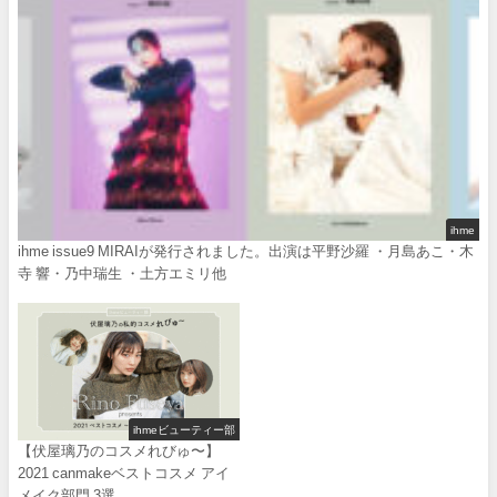
ihme
ihme issue9 MIRAIが発行されました。出演は平野沙羅 ・月島あこ・木
寺 響・乃中瑞生 ・土方エミリ他
ihmeビューティー部
【伏屋璃乃のコスメれびゅ〜】
2021 canmakeベストコスメ アイ
メイク部門 3選