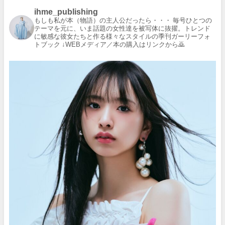
ihme_publishing
もしも私が本（物語）の主人公だったら・・・
毎号ひとつの
テーマを元に、いま話題の女性達を被写体に抜擢。トレンド
に敏感な彼女たちと作る様々なスタイルの季刊ガーリーフォ
トブック
↓WEBメディア／本の購入はリンクから🙇