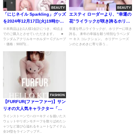
BEAUTY
BEAUTY
「にじネイル Sparkling」グッズ
エスティ ローダーより、”幸運の
を2024年12月17日(火)19時から
花”ライラックが咲き誇るホリデ
にじストアにて販売開始！
ー コレクションが登場。来年の
※本商品はお1人様1会計につき、40点ま
幸運を呼ぶライラックが、ホリデーに咲き
でのご購入とさせていただきます。 ■
誇る。 来年の幸福を願う特別なラベンダ
幸福を願う特別な「ラベンダー
ランダムアクリルキーホルダー Cグループ
ー キス コレクション。 ホリデー シーズ
キス コレクション」。
・価格：900円(...
ンのときめきに寄り添う...
FASHION
【FURFUR(ファーファー)】サン
リオの大人気キャラクター「ハ
ローキティ」との初のコラボレ
ラインストーンでハローキティを描いたス
ウェットやリボンモチーフを散りばめたシ
ーションアイテム全14型が登
ャツなど遊び心溢れるキュートなアイテム
場！
全14型をラインアップ F...