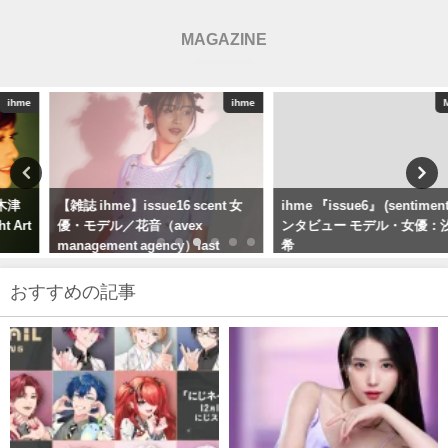
MAGAZINE
ihme
MODEL
【雑誌 ihme】issue16 scent 女
ihme 『issue6』 (sentimental)イ
優・モデル／花音（avex
ンタビュー モデル・女優：汐谷友
management agency）last
希
forever
おすすめの記事