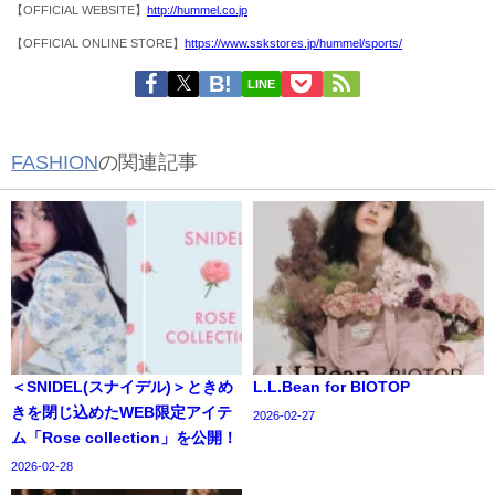
【OFFICIAL WEBSITE】
http://hummel.co.jp
【OFFICIAL ONLINE STORE】
https://www.sskstores.jp/hummel/sports/
LINE
FASHION
の関連記事
＜SNIDEL(スナイデル)＞ときめ
L.L.Bean for BIOTOP
きを閉じ込めたWEB限定アイテ
2026-02-27
ム「Rose collection」を公開！
2026-02-28