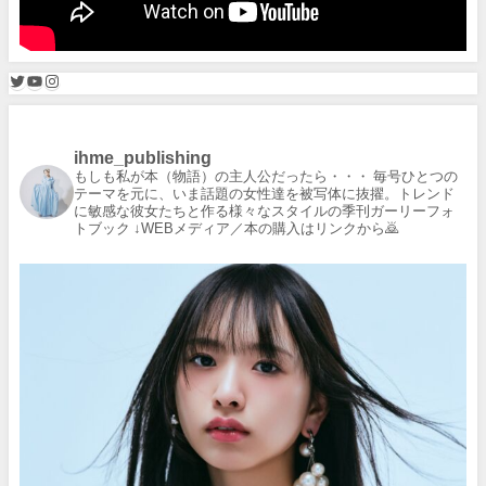
ihme_publishing
もしも私が本（物語）の主人公だったら・・・
毎号ひとつの
テーマを元に、いま話題の女性達を被写体に抜擢。トレンド
に敏感な彼女たちと作る様々なスタイルの季刊ガーリーフォ
トブック
↓WEBメディア／本の購入はリンクから🙇