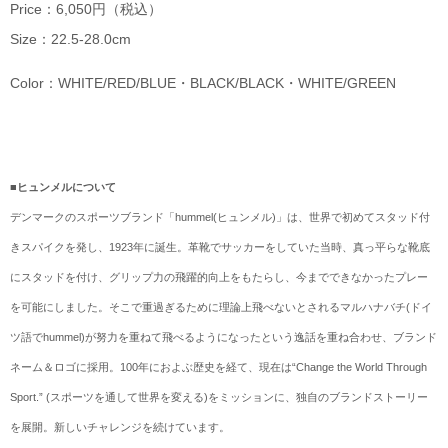
Price：6,050円（税込）
Size：22.5-28.0cm
Color：WHITE/RED/BLUE・BLACK/BLACK・WHITE/GREEN
■ヒュンメルについて
デンマークのスポーツブランド「hummel(ヒュンメル)」は、世界で初めてスタッド付
きスパイクを発し、1923年に誕生。革靴でサッカーをしていた当時、真っ平らな靴底
にスタッドを付け、グリップ力の飛躍的向上をもたらし、今までできなかったプレー
を可能にしました。そこで重過ぎるために理論上飛べないとされるマルハナバチ(ドイ
ツ語でhummel)が努力を重ねて飛べるようになったという逸話を重ね合わせ、ブランド
ネーム＆ロゴに採用。100年におよぶ歴史を経て、現在は“Change the World Through
Sport.” (スポーツを通して世界を変える)をミッションに、独自のブランドストーリー
を展開。新しいチャレンジを続けています。