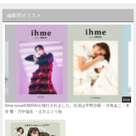
編集部オススメ
ihme
ihme issue9 MIRAIが発行されました。出演は平野沙羅 ・月島あこ・木
寺 響・乃中瑞生 ・土方エミリ他