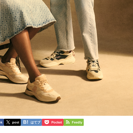
ok
post
はてブ
Pocket
Feedly