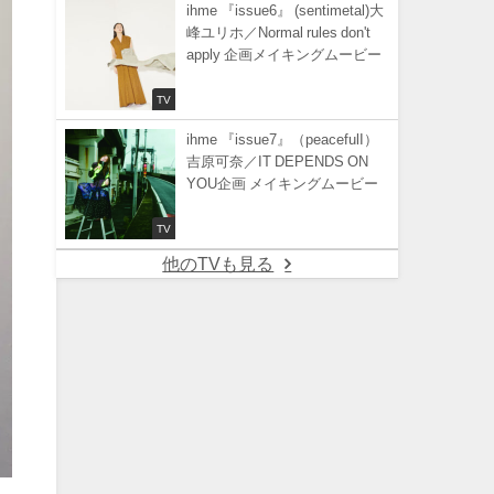
ihme 『issue6』 (sentimetal)大
峰ユリホ／Normal rules don't
apply 企画メイキングムービー
TV
ihme 『issue7』（peacefulI）
吉原可奈／IT DEPENDS ON
YOU企画 メイキングムービー
TV
他のTVも見る