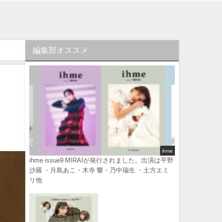
編集部オススメ
ihme
ihme issue9 MIRAIが発行されました。出演は平野
沙羅 ・月島あこ・木寺 響・乃中瑞生 ・土方エミ
リ他