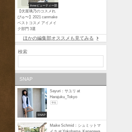
ihmeビューティー部
【伏屋璃乃のコスメれ
びゅ〜】2021 canmake
ベストコスメ アイメイ
ク部門 3選
ほかの編集部オススメも見てみる
検索
SNAP
Sayuri：サユリ at
Harajuku_Tokyo
学生
SNAP
Maike Schmid：シュミットマ
イカ at Yokohama_Kanagawa