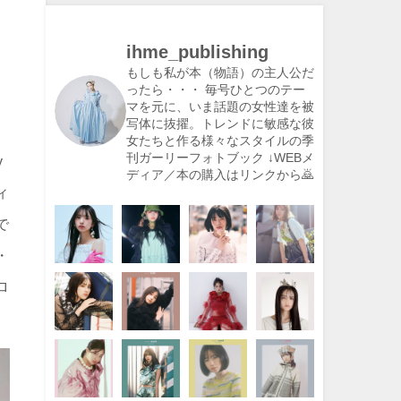
ihme_publishing
もしも私が本（物語）の主人公だ
ったら・・・
毎号ひとつのテー
マを元に、いま話題の女性達を被
写体に抜擢。トレンドに敏感な彼
女たちと作る様々なスタイルの季
刊ガーリーフォトブック
↓WEBメ
y
ディア／本の購入はリンクから🙇
ィ
で
・
ロ