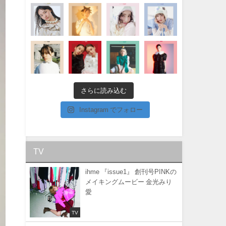
さらに読み込む
Instagram でフォロー
TV
ihme 『issue1』 創刊号PINKの
メイキングムービー 金光みり
愛
TV