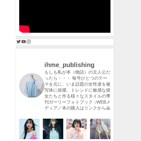
ihme_publishing
もしも私が本（物語）の主人公だ
ったら・・・
毎号ひとつのテー
マを元に、いま話題の女性達を被
写体に抜擢。トレンドに敏感な彼
女たちと作る様々なスタイルの季
刊ガーリーフォトブック
↓WEBメ
ディア／本の購入はリンクから🙇