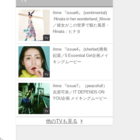
ihme 『issue6』 (sentimental)
Hinata in her wonderland_Movie
／彼女がこの世界で観た風景・
Hinata：ヒナタ
TV
ihme 『issue4』 (sherbet)青島
妃菜／5 Essential Girl企画メイ
キングムービー
TV
ihme 『issue7』（peacefulI）
吉原可奈／IT DEPENDS ON
YOU企画 メイキングムービー
TV
他のTVも見る
ル