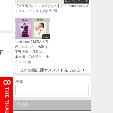
ihmeビューティー部
【伏屋璃乃のコスメれびゅ〜】2021 canmakeベス
トコスメ アイメイク部門 3選
ihme
ihme issue9 MIRAIが発
行されました。出演は
ザ
平野沙羅 ・月島あこ・
木寺 響・乃中瑞生 ・土
方エミリ他
ほかの編集部オススメも見てみる
検索
SNAP