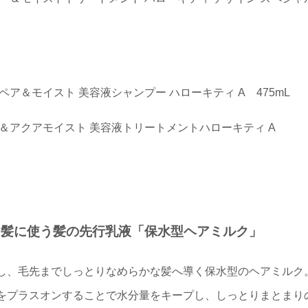
ア＆モイスト 美容液シャンプー ハローキティ A 475mL
ア＆アクアモイスト 美容液トリートメントハローキティ A
た髪に使う髪の先行乳液「保水型ヘアミルク」
し、毛先までしっとりなめらかな髪へ導く保水型のヘアミルク
をプラスオンすることで水分量をキープし、しっとりまとまり