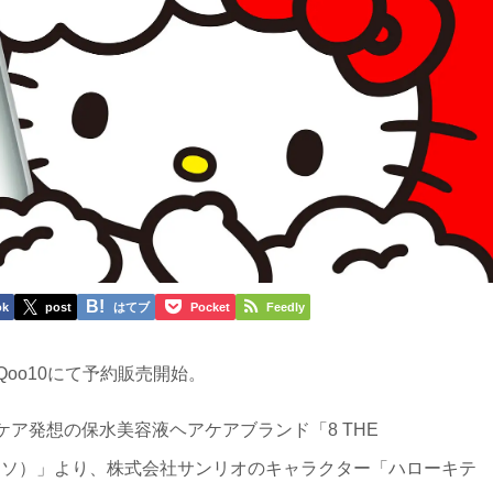
ok
post
はてブ
Pocket
Feedly
、Qoo10にて予約販売開始。
ア発想の保水美容液ヘアケアブランド「8 THE
タラソ）」より、株式会社サンリオのキャラクター「ハローキテ