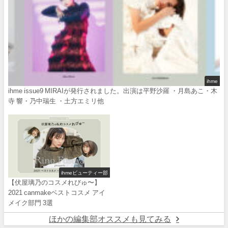
ihme
ihme issue9 MIRAIが発行されました。出演は平野沙羅 ・月島あこ・木
寺 響・乃中瑞生 ・土方エミリ他
ihmeビューティー部
【伏屋璃乃のコスメれびゅ〜】
2021 canmakeベストコスメ アイ
メイク部門 3選
ほかの編集部オススメも見てみる