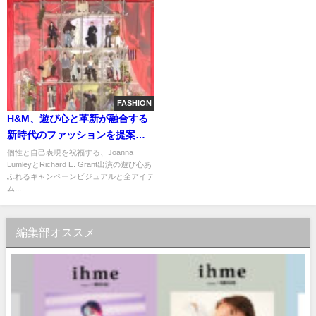
FASHION
H&M、遊び心と革新が融合する
新時代のファッションを提案す
る、2025年秋のデザイナーコラ
個性と自己表現を祝福する、Joanna
LumleyとRichard E. Grant出演の遊び心あ
ボレーションコレクション
ふれるキャンペーンビジュアルと全アイテ
「Glenn Martens × H&M」をつ
ム...
いに解禁
編集部オススメ