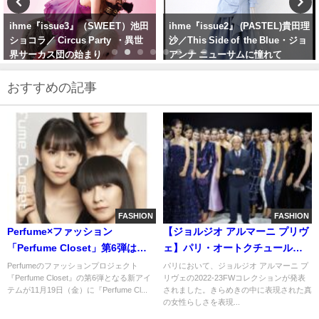
ihme『issue2』 (PASTEL)貴田理
ihme 『issue6』 (sentimental)古
沙／This Side of the Blue・ジョ
田愛理／Teen Spirit・10代の現在
アンナ ニューサムに憧れて
地点
おすすめの記事
FASHION
FASHION
Perfume×ファッション
【ジョルジオ アルマーニ プリヴ
「Perfume Closet」第6弾はジ
ェ】パリ・オートクチュールに
ュエリーが登場
て2022-23FW新作コレクション
Perfumeのファッションプロジェクト
パリにおいて、ジョルジオ アルマーニ プ
『Perfume Closet』の第6弾となる新アイ
リヴェの2022-23FWコレクションが発表
を発表
テムが11月19日（金）に『Perfume Cl...
されました。きらめきの中に表現された真
の女性らしさを表現...