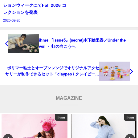
ションウィークにてFall 2026 コ
レクションを発表
2026-02-26
ihme 『issue5』(secret)木下絵里香／Under the
veil ・ 虹の向こうへ
ポリマー粘土とオーブンレンジでオリジナルアクセ
サリーが制作できるセット「claypeo / クレイピー」
が 登場
MAGAZINE
ihme
ihme