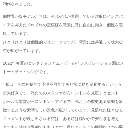
制作されました。
個性豊かなモデルたちは、それぞれが着用している洋服にインスパ
イアを与えたそれぞれの空模様を背景に背に自由に動き、個性を表
現しています。
ひとりひとりは個性的でユニークですが、背景には共通して壮大な
空が広がっています。
2022年春夏のコレクションとムービーのインスピレーション源はス
トームチェイシングです。
“ 私は、空の神秘的で予測不可能であり常に動き変化するという点
が大好きです。私たちのスタジオからロンドンを見渡すとセント・
ポール大聖堂からロンドン・アイまで、私たちの歴史ある故郷を象
徴するような素晴らしい景色が広がっています。見慣れた様々なモ
ニュメントが映し出される空は、ある時は穏やかで安らぎを与え、
またある時は攻撃的でもあります。私にとってこの極端な２つの要