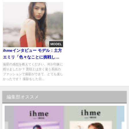
MODEL
ihmeインタビュー モデル：土方
エミリ「色々なことに挑戦し
て、自分の好きなことを楽しみ
撮影の感想を教えてください。何が印象に
残りましたか？ 普段とは全く違う系統の
たいです！」
ファッションで撮影ができて、とても楽し
かったです！ 撮影をした日...
編集部オススメ