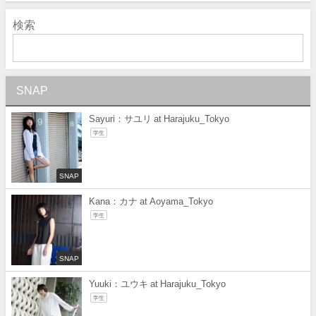
検索
SNAP
Sayuri：サユリ at Harajuku_Tokyo
学生
SNAP
Kana：カナ at Aoyama_Tokyo
学生
SNAP
Yuuki：ユウキ at Harajuku_Tokyo
学生