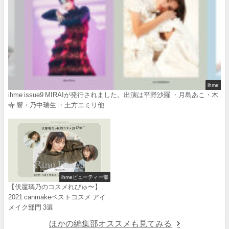
ihme
ihme issue9 MIRAIが発行されました。出演は平野沙羅 ・月島あこ・木
寺 響・乃中瑞生 ・土方エミリ他
ihmeビューティー部
【伏屋璃乃のコスメれびゅ〜】
2021 canmakeベストコスメ アイ
メイク部門 3選
ほかの編集部オススメも見てみる