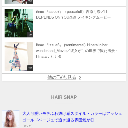
TV
ihme 『issue7』（peacefulI）吉原可奈／IT
DEPENDS ON YOU企画 メイキングムービー
TV
ihme 『issue6』 (sentimental) Hinata in her
wonderland_Movie／彼女がこの世界で観た風景・
Hinata：ヒナタ
TV
他のTVも見る
HAIR SNAP
大人可愛いモテふわ抜け感スタイル・カラーはアッシュ
ゴールドベージュで透き通る雰囲気が◎
ロング