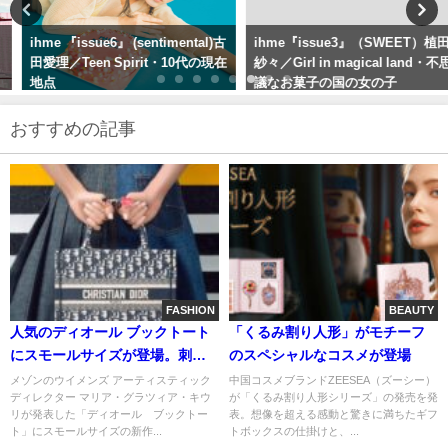
ihme 『issue6』 (sentimental)古
ihme『issue3』（SWEET）植田
田愛理／Teen Spirit・10代の現在
紗々／Girl in magical land・不思
地点
議なお菓子の国の女の子
おすすめの記事
FASHION
BEAUTY
人気のディオール ブックトート
「くるみ割り人形」がモチーフ
にスモールサイズが登場。刺繍
のスペシャルなコスメが登場
でイニシャルや名前入れられる
メゾンのウイメンズ アーティスティック
中国コスメブランドZEESEA（ズーシー）
ディレクター マリア・グラツィア・キウ
が「くるみ割り人形シリーズ」の発売を発
パーソナリゼーションサービス
リが発表した「ディオール ブックトー
表。想像を超える感動と驚きに満ちたギフ
『ABCDIOR』も開催
ト」にスモールサイズの新作...
トボックスの仕掛けと、...