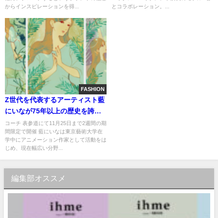
うSpring 2023キャンペーンを公
からインスピレーションを得...
とコラボレーション。...
開
FASHION
Z世代を代表するアーティスト藍
にいなが75年以上の歴史を誇る
ライフスタイルブランドコーチ
コーチ 表参道にて11月25日まで2週間の期
間限定で開催 藍にいなは東京藝術大学在
と期間限定のインスタレーショ
学中にアニメーション作家として活動をは
ンを発表
じめ、現在幅広い分野...
編集部オススメ