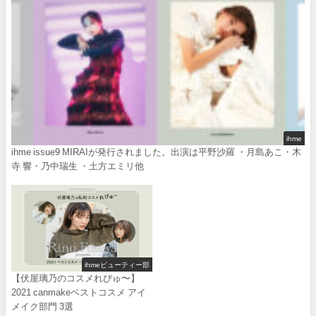
ihme
ihme issue9 MIRAIが発行されました。出演は平野沙羅 ・月島あこ・木
寺 響・乃中瑞生 ・土方エミリ他
ihmeビューティー部
【伏屋璃乃のコスメれびゅ〜】
2021 canmakeベストコスメ アイ
メイク部門 3選