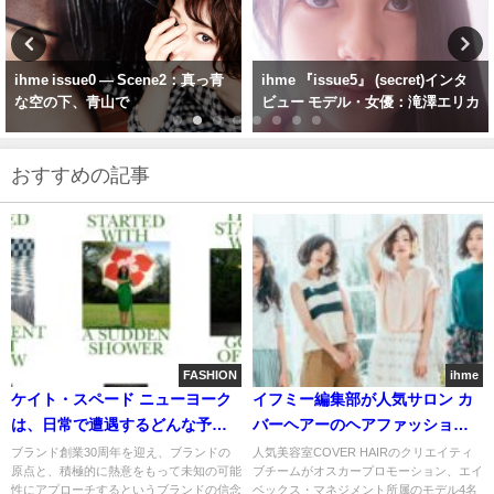
ihme 『issue5』 (secret)インタ
ihme（イフミー）とは？｜雑誌
ビュー モデル・女優：滝澤エリカ
issue0「daydream」原宿フォト
ストーリー紹介
おすすめの記事
FASHION
ihme
ケイト・スペード ニューヨーク
イフミー編集部が人気サロン カ
は、日常で遭遇するどんな予想
バーヘアーのヘアファッション
外の出来事も前向きな見方で受
BOOKを制作
ブランド創業30周年を迎え、ブランドの
人気美容室COVER HAIRのクリエイティ
原点と、積極的に熱意をもって未知の可能
ブチームがオスカープロモーション、エイ
け入れられるよう女性たちを誘
性にアプローチするというブランドの信念
ベックス・マネジメント所属のモデル4名