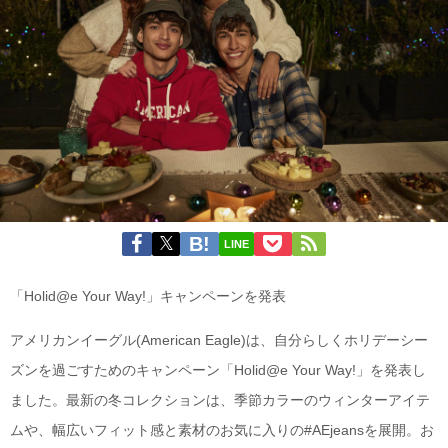
LINE
「Holid@e Your Way!」キャンペーンを発表
アメリカンイーグル(American Eagle)は、自分らしくホリデーシー
ズンを過ごすためのキャンペーン「Holid@e Your Way!」を発表し
ました。最新の冬コレクションは、季節カラーのウィンターアイテ
ムや、幅広いフィット感と素材のお気に入りの#AEjeansを展開。お