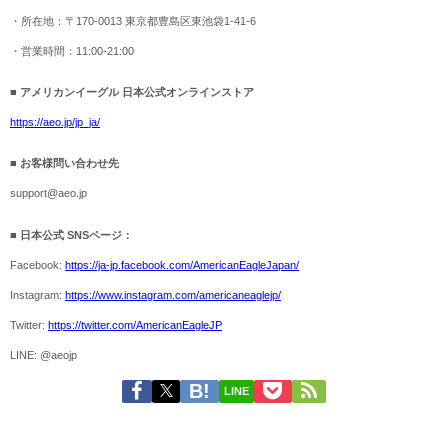
・所在地：〒170-0013 東京都豊島区東池袋1-41-6
・営業時間：11:00-21:00
■ アメリカンイーグル 日本公式オンラインストア
https://aeo.jp/jp_ja/
■ お客様問い合わせ先
support@aeo.jp
■ 日本公式 SNSページ：
Facebook:
https://ja-jp.facebook.com/AmericanEagleJapan/
Instagram:
https://www.instagram.com/americaneaglejp/
Twitter:
https://twitter.com/AmericanEagleJP
LINE: @aeojp
LINE