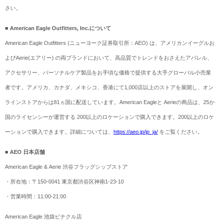
さい。
■ American Eagle Outfitters, Inc.について
American Eagle Outfitters (ニューヨーク証券取引所：AEO) は、アメリカンイーグルお
よびAerie(エアリー) の両ブランドにおいて、高品質でトレンドをおさえたアパレル、
アクセサリー、パーソナルケア製品をお手頃な価格で提供する大手グローバル小売業
者です。アメリカ、カナダ、メキシコ、香港にて1,000店以上のストアを展開し、オン
ラインストアからは81ヵ国に配送しています。American Eagleと Aerieの商品は、25か
国のライセンシーが運営する 200以上のロケーションで購入できます。200以上のロケ
ーションで購入できます。詳細については、
https://aeo.jp/jp_ja/
をご覧ください。
■ AEO 日本店舗
American Eagle & Aerie 渋谷フラッグシップストア
・所在地：〒150-0041 東京都渋谷区神南1-23-10
・営業時間：11:00-21:00
American Eagle 池袋ピナクル店