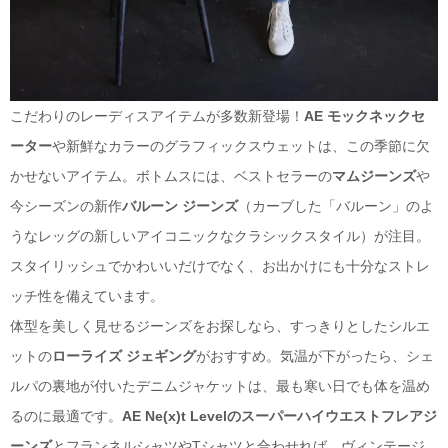
こだわりのレーディスアイテムが多数新登場！
AE モックネックセ
ーター
や新鮮なカラーのグラフィックスウェットは、この季節に欠
かせないアイテム。ボトムスには、ベストセラーの
マムジーンズ
や
今シーズンの新作
バルーン ジーンズ
（カーブした「バルーン」のよ
うなレッグの新しいアイコニックなクラシックスタイル）が注目。
スタイリッシュでかわいいだけでなく、お出かけにも十分なストレ
ッチ性を備えています。
体型を美しく見せるジーンズをお探しなら、すっきりとしたシルエ
ットの
ローライズ ジェギング
がおすすめ。気温が下がったら、シェ
ルパの裏地が付いたデニムジャケットは、最も寒い日でも体を温め
るのに最適です。
AE Ne(x)t Levelのスーパーハイウエストフレアジ
ーンズ
とフランネルシャツやTシャツと合わせれば、ヴィンテージ