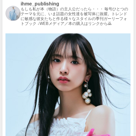
ihme_publishing
もしも私が本（物語）の主人公だったら・・・
毎号ひとつの
テーマを元に、いま話題の女性達を被写体に抜擢。トレンド
に敏感な彼女たちと作る様々なスタイルの季刊ガーリーフォ
トブック
↓WEBメディア／本の購入はリンクから🙇