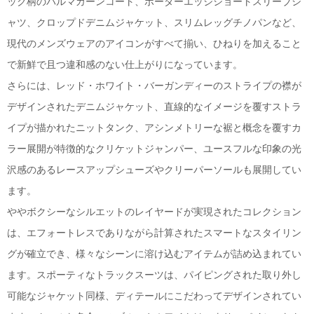
ック柄のバルマカーンコート、ボーダーエッジショートスリーブシ
ャツ、クロップドデニムジャケット、スリムレッグチノパンなど、
現代のメンズウェアのアイコンがすべて揃い、ひねりを加えること
で新鮮で且つ違和感のない仕上がりになっています。
さらには、レッド・ホワイト・バーガンディーのストライプの襟が
デザインされたデニムジャケット、直線的なイメージを覆すストラ
イプが描かれたニットタンク、アシンメトリーな裾と概念を覆すカ
ラー展開が特徴的なクリケットジャンパー、ユースフルな印象の光
沢感のあるレースアップシューズやクリーパーソールも展開してい
ます。
ややボクシーなシルエットのレイヤードが実現されたコレクション
は、エフォートレスでありながら計算されたスマートなスタイリン
グが確立でき、様々なシーンに溶け込むアイテムが詰め込まれてい
ます。スポーティなトラックスーツは、パイピングされた取り外し
可能なジャケット同様、ディテールにこだわってデザインされてい