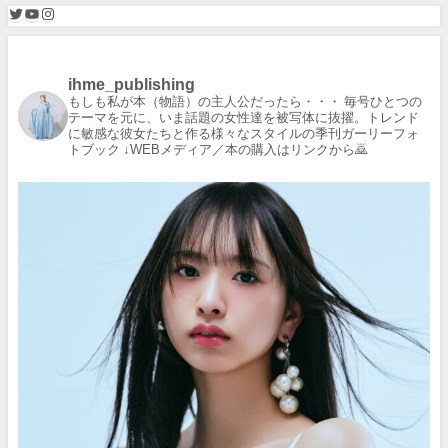
ihme_publishing
もしも私が本（物語）の主人公だったら・・・
毎号ひとつの
テーマを元に、いま話題の女性達を被写体に抜擢。トレンド
に敏感な彼女たちと作る様々なスタイルの季刊ガーリーフォ
トブック
↓WEBメディア／本の購入はリンクから🙇