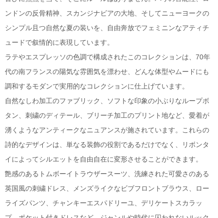
ンドンの反骨精神、スカンジナビアの大地、そしてニューヨークの
シンプル且つ自然な夏の装いを、自由奔放でフェミニンなアティチ
ュードで叙情的に表現しています。
ラテやエスプレッソの色調で構成されたこのコレクションは、70年
代の南フランスの陽気な雰囲気を漂わせ、どんな体型やムードにも
調和するモダンで実用的なコレクションに仕上げています。
自然なしわ加工のファブリック、ソフトな印象の小ぶりなループボ
タン、刺繍のディテール、ブリーチ加工のプリント地など、愛着が
湧くようなアンティークなニュアンスが施されています。これらの
詩的なデザインは、単なる装飾の役割であるだけでなく、リボンタ
イによってシルエットを自由自在に変形させることができます。
艶感のあるトムボーイトラウザースーツ、洗練された可愛さのある
英国風の刺繍ドレス、メンズライクなビブフロントブラウス、ロー
ライズパンツ、チャンキーエスパドリーユ、デリケートスカラッ
プ、ポケット付きドレスなど、ジャンルや時代に囚われないルック