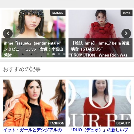
ihme
ihme
【雑誌 ihme】 ihme17 bella 渡邊
ihme『issue0』 — DayDream ガ
璃音（STARDUST
ーリーフォトブックと白昼夢
PROMOTION）When Rion Was
There
おすすめの記事
FASHION
BEAUTY
イット・ガールとデシグアルの
「DUO（デュオ）」の新しいブ