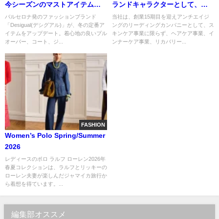
今シーズンのマストアイテムを
ランドキャラクターとして、新
楽しもう。
木優子さんが選ばれ、新製品
バルセロナ発のファッションブランド
当社は、創業15期目を迎えアンチエイジ
「Desigual(デシグアル)」が、冬の定番ア
ングのリーディングカンパニーとして、ス
「デュオ ザ クレンジングバー
イテムをアップデート。着心地の良いプル
キンケア事業に限らず、ヘアケア事業、イ
ム」のCM「DUO YOUR THE
オーバー、コート、ジ...
ンナーケア事業、リカバリー...
BEST」篇が、2023年11月8日
（水）から全国で放送されま
す。
FASHION
Women’s Polo Spring/Summer
2026
レディースのポロ ラルフ ローレン2026年
春夏コレクションは、ラルフとリッキーの
ローレン夫妻が楽しんだジャマイカ旅行か
ら着想を得ています。...
編集部オススメ