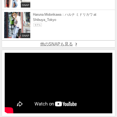
SNAP
Haruna Midorikawa：ハルナ ミドリカワ at
Shibuya_Tokyo
モデル
SNAP
他のSNAPも見る