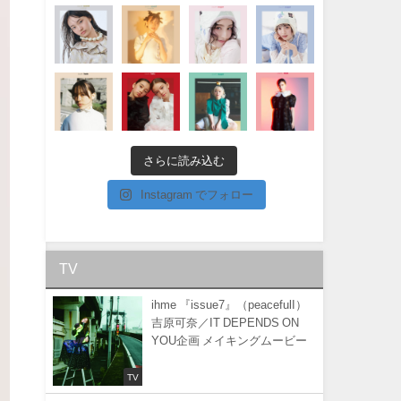
さらに読み込む
Instagram でフォロー
TV
ihme 『issue7』（peacefulI）
吉原可奈／IT DEPENDS ON
YOU企画 メイキングムービー
TV