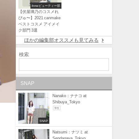
ihmeビューティー部
【伏屋璃乃のコスメれ
びゅ〜】2021 canmake
ベストコスメ アイメイ
ク部門 3選
ほかの編集部オススメも見てみる
検索
SNAP
Nanako：ナナコ at
Shibuya_Tokyo
学生
SNAP
Natsumi：ナツミ at
Sendagaya_Tokyo