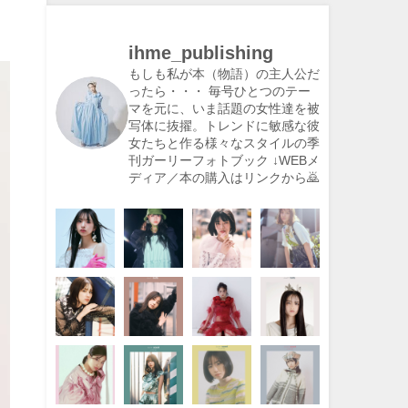
ihme_publishing
もしも私が本（物語）の主人公だ
ったら・・・
毎号ひとつのテー
マを元に、いま話題の女性達を被
写体に抜擢。トレンドに敏感な彼
女たちと作る様々なスタイルの季
刊ガーリーフォトブック
↓WEBメ
ディア／本の購入はリンクから🙇