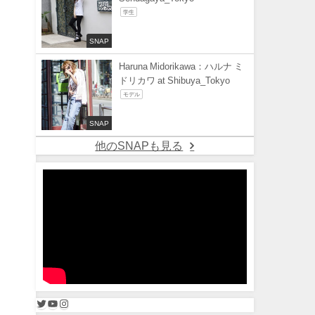
学生
SNAP
Haruna Midorikawa：ハルナ ミ
ドリカワ at Shibuya_Tokyo
モデル
SNAP
他のSNAPも見る