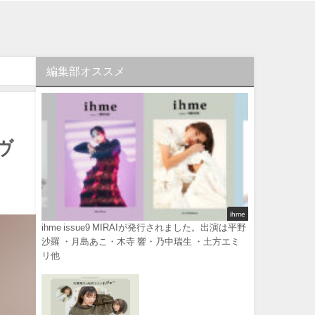
編集部オススメ
ヴ
ihme
ihme issue9 MIRAIが発行されました。出演は平野
沙羅 ・月島あこ・木寺 響・乃中瑞生 ・土方エミ
リ他