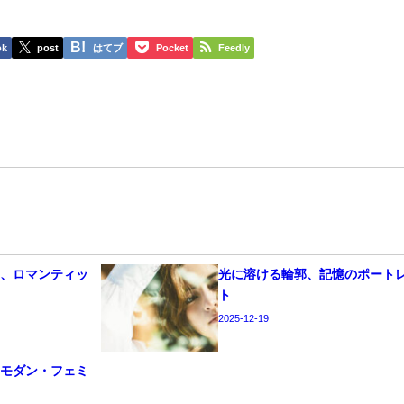
ok
post
はてブ
Pocket
Feedly
く、ロマンティッ
光に溶ける輪郭、記憶のポート
ト
2025-12-19
、モダン・フェミ