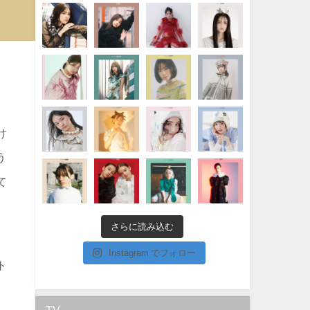
け
う
て
さらに読み込む
Instagram でフォロー
ト
TV