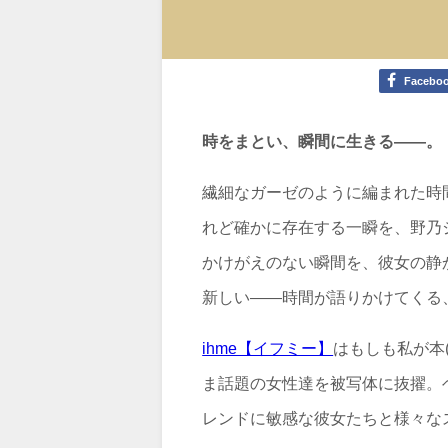
Facebo
時をまとい、瞬間に生きる——。
繊細なガーゼのように編まれた時
れど確かに存在する一瞬を、野乃ジゼル
かけがえのない瞬間を、彼女の静
新しい——時間が語りかけてくる
ihme【イフミー】
はもしも私が本
ま話題の女性達を被写体に抜擢。
レンドに敏感な彼女たちと様々な