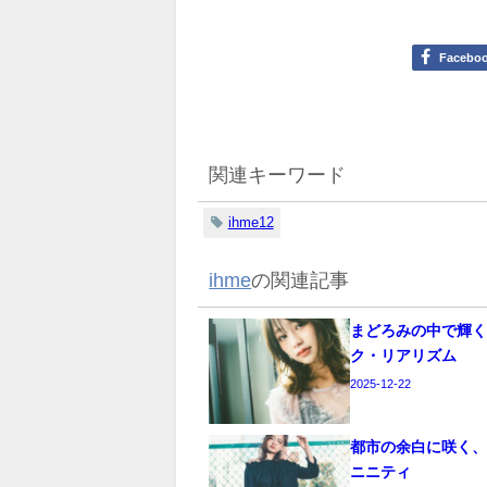
Facebo
関連キーワード
ihme12
ihme
の関連記事
まどろみの中で輝
ク・リアリズム
2025-12-22
都市の余白に咲く
ニニティ