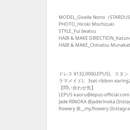
MODEL_Giselle Nono（STARDU
PHOTO_Hiroki Mochizuki
STYLE_Yui Iwatsu
HAIR & MAKE DIRECTION_Kazun
HAIR & MAKE_Chinatsu Munaka
ドレス ¥132,000(LEPUS)、ス
ラマメイド)、3set ribbon ear
【問い合わせ先】
LEPUS kaoru@lepus-official.com
Jade RINOKA @jaderinoka (Inst
flowery @__my.flowery (Instagr