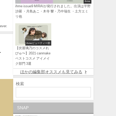
ihme
ihme issue9 MIRAIが発行されました。出演は平野
沙羅 ・月島あこ・木寺 響・乃中瑞生 ・土方エミ
リ他
ver.
ihmeビューティー部
【伏屋璃乃のコスメれ
T
びゅ〜】2021 canmake
ベストコスメ アイメイ
ク部門 3選
ほかの編集部オススメも見てみる
検索
SNAP