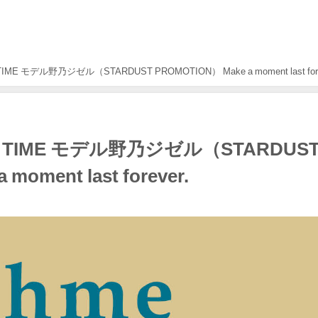
TIME モデル野乃ジゼル（STARDUST PROMOTION） Make a moment last fore
12 TIME モデル野乃ジゼル（STARDUS
moment last forever.