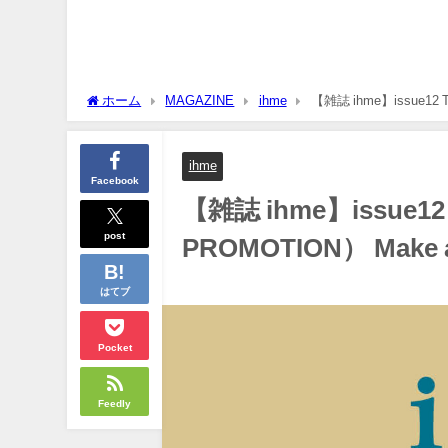
ホーム
MAGAZINE
ihme
【雑誌 ihme】issue12 
ihme
Facebook
【雑誌 ihme】issue
post
PROMOTION） Make a 
はてブ
Pocket
Feedly