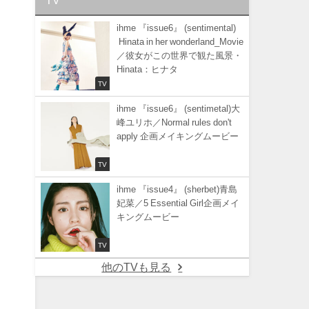
ihme 『issue6』 (sentimental)
Hinata in her wonderland_Movie
／彼女がこの世界で観た風景・
Hinata：ヒナタ
TV
ihme 『issue6』 (sentimetal)大
峰ユリホ／Normal rules don't
apply 企画メイキングムービー
TV
ihme 『issue4』 (sherbet)青島
妃菜／5 Essential Girl企画メイ
キングムービー
TV
他のTVも見る