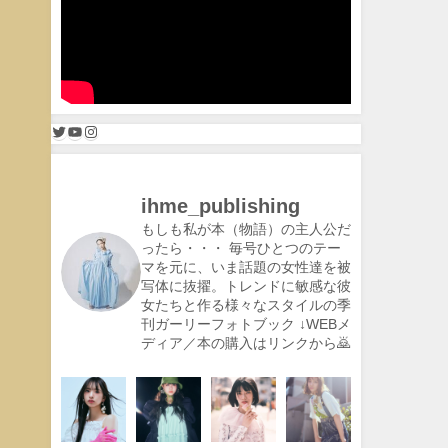
ihme_publishing
もしも私が本（物語）の主人公だ
ったら・・・
毎号ひとつのテー
マを元に、いま話題の女性達を被
写体に抜擢。トレンドに敏感な彼
女たちと作る様々なスタイルの季
刊ガーリーフォトブック
↓WEBメ
ディア／本の購入はリンクから🙇