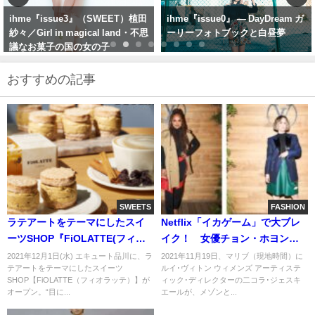
ihme『issue0』 — DayDream ガ
ihme issue1 — Scene3：代々木
ーリーフォトブックと白昼夢
公園と山本姫香／ピンクずきんち
ゃん
おすすめの記事
SWEETS
FASHION
ラテアートをテーマにしたスイ
Netflix「イカゲーム」で大ブレ
ーツSHOP『FiOLATTE(フィオ
イク！ 女優チョン・ホヨンや
ラッテ)』がエキュート品川に12
アメリカの人気女優クロエ･グレ
2021年12月1日(水) エキュート品川に、ラ
2021年11月19日、マリブ（現地時間）に
テアートをテーマにしたスイーツ
ルイ･ヴィトン ウィメンズ アーティステ
月1日（水）オープン
ース･モレッツらがマリブで開催
SHOP【FiOLATTE（フィオラッテ）】が
ィック･ディレクターの二コラ･ジェスキ
されたルイ·ヴィトンのイベント
オープン。“目に...
エールが、メゾンと...
に来場