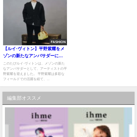
FASHION
【ルイ·ヴィトン】平野紫耀をメ
ゾンの新たなアンバサダーに起
用
このたびルイ·ヴィトンは、メゾンの新た
なアンバサダーとして、アーティストの平
野紫耀を迎えました。 平野紫耀は多彩な
フィールドでの活躍を経て、...
編集部オススメ