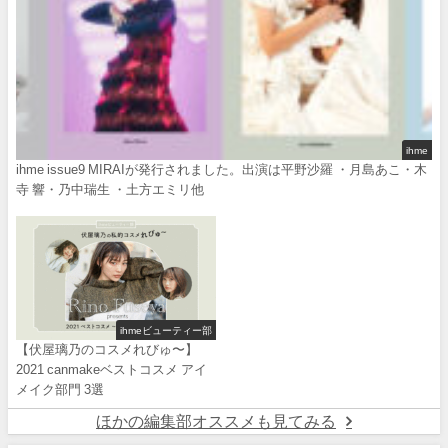
ihme
ihme issue9 MIRAIが発行されました。出演は平野沙羅 ・月島あこ・木
寺 響・乃中瑞生 ・土方エミリ他
ihmeビューティー部
【伏屋璃乃のコスメれびゅ〜】
2021 canmakeベストコスメ アイ
メイク部門 3選
ほかの編集部オススメも見てみる