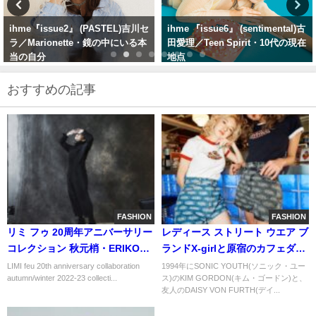
ihme 『issue6』 (sentimental)古
ihme issue1｜scene1「ピンクの
田愛理／Teen Spirit・10代の現在
世界と神谷愛梨」— So What?
地点
（PINK）
おすすめの記事
FASHION
FASHION
リミ フゥ 20周年アニバーサリー
レディース ストリート ウエア ブ
コレクション 秋元梢・ERIKO
ランドX-girlと原宿のカフェダイ
NAKAOとのコラボレーション第
ナーCAROLINE DINERがコラボ
LIMI feu 20th anniversary collaboration
1994年にSONIC YOUTH(ソニック・ユー
autumn/winter 2022-23 collecti...
ス)のKIM GORDON(キム・ゴードン)と、
2弾を11月18日（金）より発売
アイテムを発表
友人のDAISY VON FURTH(デイ...