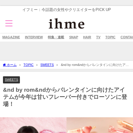
イフミー：今話題の女性やクリエイターをPICK UP
MAGAZINE
INTERVIEW
特集・連載
SNAP
HAIR
TV
TOPIC
CONTA
ホーム
TOPIC
SWEETS
&nd by rom&ndからバレンタインに向けたアイ
テムが今年は甘いフレーバー付きでローソンに登場！
SWEETS
&nd by rom&ndからバレンタインに向けたアイ
テムが今年は甘いフレーバー付きでローソンに登
場！