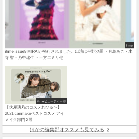
ihme
ihme issue9 MIRAIが発行されました。出演は平野沙羅 ・月島あこ・木
寺 響・乃中瑞生 ・土方エミリ他
ihmeビューティー部
【伏屋璃乃のコスメれびゅ〜】
2021 canmakeベストコスメ アイ
メイク部門 3選
ほかの編集部オススメも見てみる