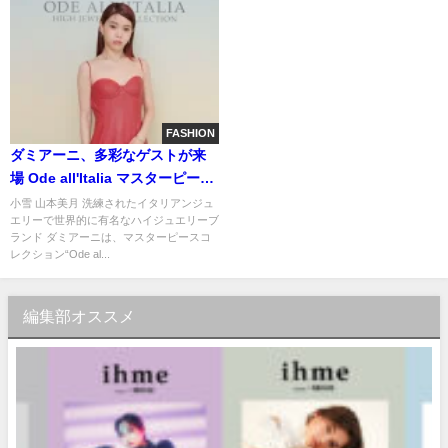
FASHION
ダミアーニ、多彩なゲストが来
場 Ode all'Italia マスターピース
コレクション
小雪 山本美月 洗練されたイタリアンジュ
エリーで世界的に有名なハイジュエリーブ
ランド ダミアーニは、マスターピースコ
レクション“Ode al...
編集部オススメ