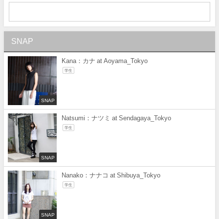
SNAP
Kana：カナ at Aoyama_Tokyo
学生
SNAP
Natsumi：ナツミ at Sendagaya_Tokyo
学生
SNAP
Nanako：ナナコ at Shibuya_Tokyo
学生
SNAP