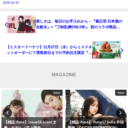
2026-02-26
美しさは、毎日のお手入れから－『菊正宗 日本酒の
化粧水』×『刀剣乱舞ONLINE』 初のコラボ商品が
誕生！「日本酒の化粧水 高保湿 500mL＋お手入れ
ポーチセット」数量限定発売
【ミスタードーナツ】11月27日（水）からミスドネ
ットオーダーにて受取前日までの予約注文限定『チ
ュロ・デ・ダグトリオ』期間限定発売
MAGAZINE
ihme
ihme
【雑誌 ihme】 ihme17 bella 井頭
ihme『issue0』 — DayDream ガ
愛海（OSCAR PROMOTION）
ーリーフォトブックと白昼夢