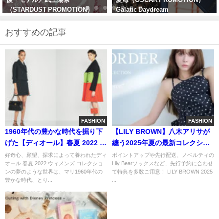
Galatic Daydream
おすすめの記事
FASHION
FASHION
1960年代の豊かな時代を掘り下
【LILY BROWN】八木アリサが
げた【ディオール】春夏 2022 ウ
纏う2025年夏の最新コレクショ
ィメンズ コレクション／
ン
好奇心、願望、探求によって養われたディ
ポイントアップや先行配送、ノベルティの
オール 春夏 2022 ウィメンズ コレクショ
Lily Bearソックスなど、先行予約に合わせ
BLACKPINKジスなどセレブも多
ンの夢のような世界は、マリ1960年代の
て特典を多数ご用意！ LILY BROWN 2025
数参加
豊かな時代、とり...
...