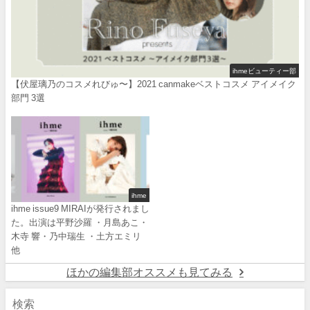
ihmeビューティー部
【伏屋璃乃のコスメれびゅ〜】2021 canmakeベストコスメ アイメイク
部門 3選
ihme
ihme issue9 MIRAIが発行されまし
た。出演は平野沙羅 ・月島あこ・
木寺 響・乃中瑞生 ・土方エミリ
他
ほかの編集部オススメも見てみる
検索