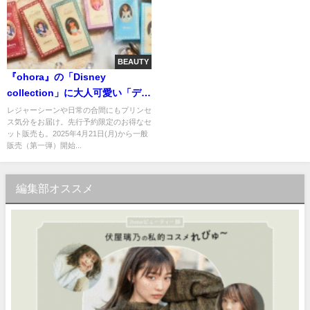
BEAUTY
『ohora』の「Disney
collection」に大人可愛い「ディ
ズニープリンセス」モチーフの
レジャーシーンや日常の合間にもプリンセ
ス気分をお届け。先行予約限定のお得なセ
初夏を感じるハンド＆ペディキ
ット販売も。2025年4月21日(月)から一般
ュアネイル6種が登場！
販売（第一弾）開始...
編集部オススメ